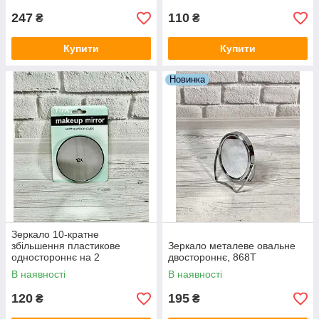
247
110
₴
₴
Купити
Купити
Новинка
Зеркало 10-кратне
збільшення пластикове
Зеркало металеве овальне
одностороннє на 2
двостороннє, 868T
присосках, Z-10X
В наявності
В наявності
120
195
₴
₴