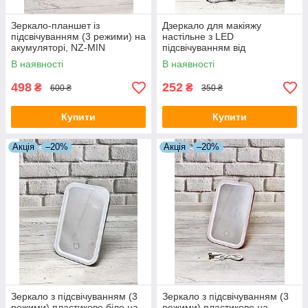
Зеркало-планшет із
Дзеркало для макіяжу
підсвічуванням (3 режими) на
настільне з LED
акумуляторі, NZ-MIN
підсвічуванням від
акумулятора 3 режими
В наявності
В наявності
свічення JF-110A Рожевий
498
252
₴
₴
600 ₴
350 ₴
Купити
Купити
Акція
–20%
Акція
–20%
Зеркало з підсвічуванням (3
Зеркало з підсвічуванням (3
режими) пластикове біле на
режими) пластикове на