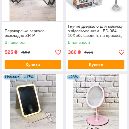
Гнучке дзеркало для макіяжу
Перукарське зеркало
з підсвічуванням LED-084
розкладне ZR-P
10X збільшення, на присосці
В наявності
В наявності
525
360
₴
₴
750 ₴
450 ₴
Купити
Купити
Новинка
–17%
–28%