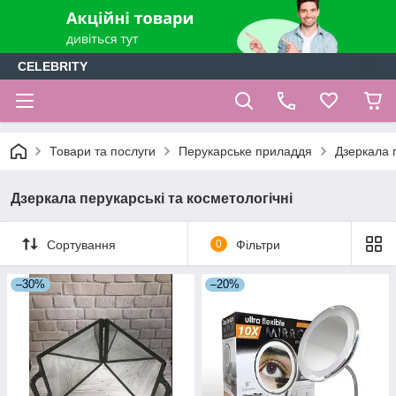
CELEBRITY
Товари та послуги
Перукарське приладдя
Дзеркала п
Дзеркала перукарські та косметологічні
Сортування
0
Фільтри
–30%
–20%