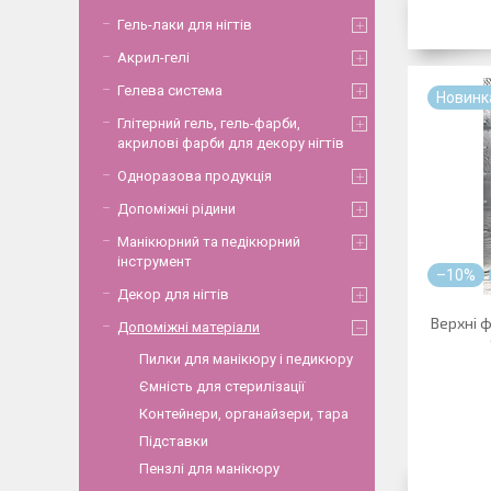
Гель-лаки для нігтів
Акрил-гелі
Гелева система
Новинк
Глітерний гель, гель-фарби,
акрилові фарби для декору нігтів
Одноразова продукція
Допоміжні рідини
Манікюрний та педікюрний
інструмент
–10%
Декор для нігтів
Верхні 
Допоміжні матеріали
Пилки для манікюру і педикюру
Ємність для стерилізації
Контейнери, органайзери, тара
Підставки
Пензлі для манікюру