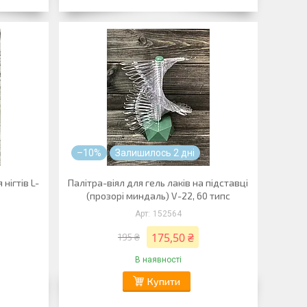
–10%
Залишилось 2 дні
нігтів L-
Палітра-віял для гель лаків на підставці
(прозорі миндаль) V-22, 60 типс
152564
175,50 ₴
195 ₴
В наявності
Купити