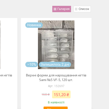
Галерея
Список
Новинка
–10%
Залишилось 2 дні
я нігтів
Верхні форми для нарощування нігтів
Sami №5 VF-5, 120 шт.
152697
151,20 ₴
168 ₴
В наявності