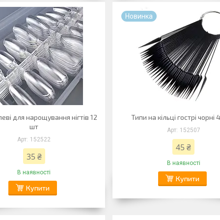
Новинка
леві для нарощування нігтів 12
Типи на кільці гострі чорні 
шт
152507
152522
45 ₴
35 ₴
В наявності
В наявності
Купити
Купити