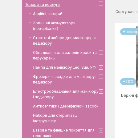
Товари та послуги
Акційні товари!
Зовнішні акумулятори
(повербанки)
Новинк
Стартові набори для манікюру та
педикюру
Обладнання для салонів краси та
перукарень
Лампи для манікюру Led, Sun, УФ
Фрезери і насадки для манікюру і
–10%
педикюру
Електрообладнання для манікюру
Верхні 
і педикюру
Антисептики і дезінфікуючі засоби
Набори для стерилізації
інструменту
Базове та фінішне покриття для
гель-лаків