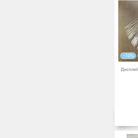
–10%
Дисплей 