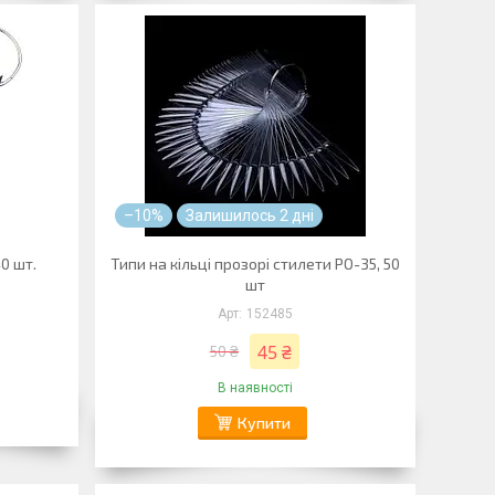
–10%
Залишилось 2 дні
40 шт.
Типи на кільці прозорі стилети PO-35, 50
шт
152485
45 ₴
50 ₴
В наявності
Купити