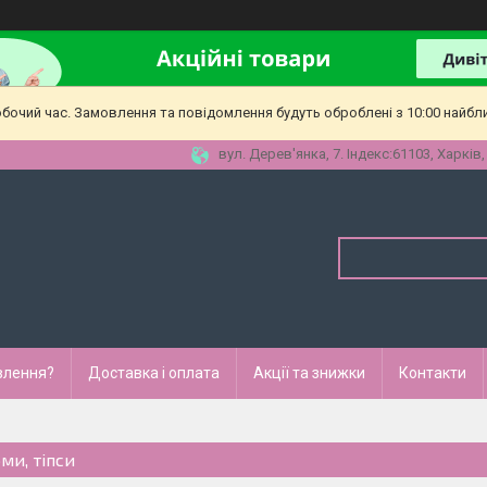
обочий час. Замовлення та повідомлення будуть оброблені з 10:00 найбл
вул. Дерев'янка, 7. Індекс:61103, Харків,
влення?
Доставка і оплата
Акції та знижки
Контакти
ми, тіпси