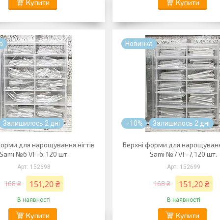
Купити
Купити
а
Новинка
Залишилось 2 дні
–10%
Залишилось 2 дні
форми для нарощування нігтів
Верхні форми для нарощуванн
Sami №6 VF-6, 120 шт.
Sami №7 VF-7, 120 шт.
152698
152699
151,20 ₴
151,20 ₴
168 ₴
168 ₴
В наявності
В наявності
Купити
Купити