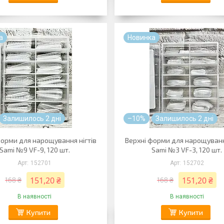
а
Новинка
Залишилось 2 дні
–10%
Залишилось 2 дні
форми для нарощування нігтів
Верхні форми для нарощуванн
Sami №9 VF-9, 120 шт.
Sami №3 VF-3, 120 шт.
152701
152702
151,20 ₴
151,20 ₴
168 ₴
168 ₴
В наявності
В наявності
Купити
Купити