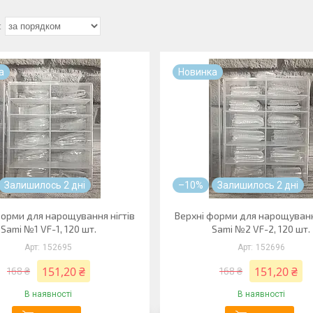
а
Новинка
Залишилось 2 дні
–10%
Залишилось 2 дні
форми для нарощування нігтів
Верхні форми для нарощуванн
Sami №1 VF-1, 120 шт.
Sami №2 VF-2, 120 шт.
152695
152696
151,20 ₴
151,20 ₴
168 ₴
168 ₴
В наявності
В наявності