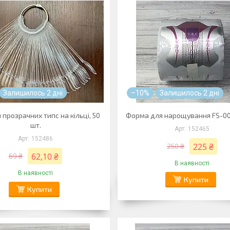
Залишилось 2 дні
–10%
Залишилось 2 дні
прозрачних типс на кільці, 50
Форма для нарощування FS-00,
шт.
152465
152486
225 ₴
250 ₴
62,10 ₴
69 ₴
В наявності
В наявності
Купити
Купити