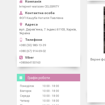
Інтернет-магазин CELEBRITY
ФОП Кашуба Наталія Павлівна
вул. Дерев'янка, 7. Індекс:61103, Харків,
Україна
+380 (50) 980-13-39
+380 (67) 914-69-02
Верхні фо
+380664150163
Графік роботи
Понеділок
10:00
18:00
Вівторок
10:00
18:00
Середа
10:00
18:00
Четвер
10:00
18:00