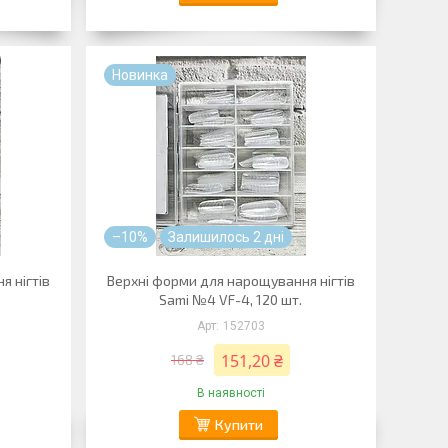
Новинка
–10%
Залишилось 2 дні
я нігтів
Верхні форми для нарощування нігтів
Sami №4 VF-4, 120 шт.
152703
151,20 ₴
168 ₴
В наявності
Купити