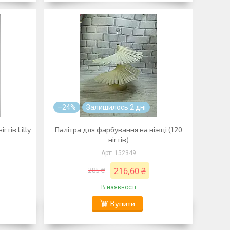
–24%
Залишилось 2 дні
гтів Lilly
Палітра для фарбування на ніжці (120
нігтів)
152349
216,60 ₴
285 ₴
В наявності
Купити