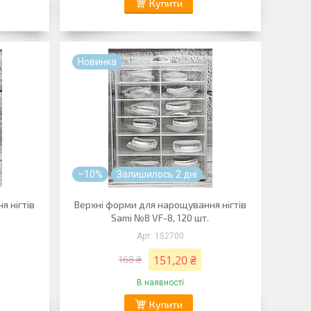
Купити
Новинка
–10%
Залишилось 2 дні
я нігтів
Верхні форми для нарощування нігтів
Sami №8 VF-8, 120 шт.
152700
151,20 ₴
168 ₴
В наявності
Купити