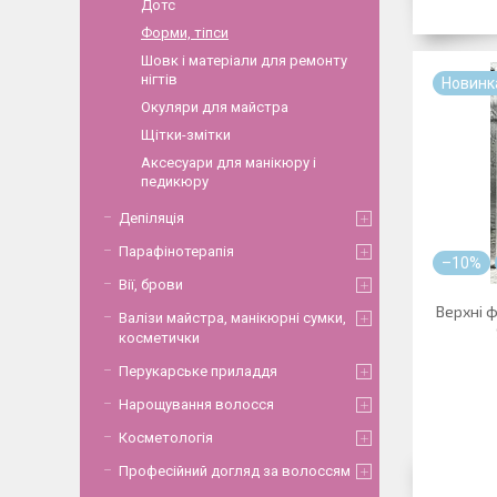
Дотс
Форми, тіпси
Шовк і матеріали для ремонту
нігтів
Новинк
Окуляри для майстра
Щітки-змітки
Аксесуари для манікюру і
педикюру
Депіляція
Парафінотерапія
–10%
Вії, брови
Верхні 
Валізи майстра, манікюрні сумки,
косметички
Перукарське приладдя
Нарощування волосся
Косметологія
Професійний догляд за волоссям