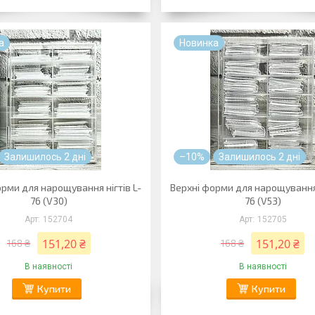
а
Новинка
Залишилось 2 дні
–10%
Залишилось 2 дні
рми для нарощування нігтів L-
Верхні форми для нарощування 
76 (V30)
76 (V53)
152704
152705
151,20 ₴
151,20 ₴
168 ₴
168 ₴
В наявності
В наявності
Купити
Купити