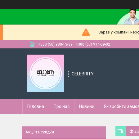
Зараз у компанії нер
+380 (50) 980-13-39
+380 (67) 914-69-02
CELEBRITY
Головна
Про нас
Новини
Як зробити замо
Фор
Акції та скидки