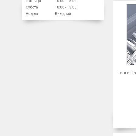
Пʼятниця
10:00
18:00
Субота
10:00
13:00
Неділя
Вихідний
Типси ге