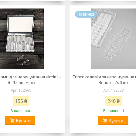
Новинка
рми для нарощування нігтів L-
Типси гелеві для нарощування ні
76, 12 розмірів
Beaute, 240 шт
152565
152533
155 ₴
240 ₴
В наявності
В наявності
Купити
Купити