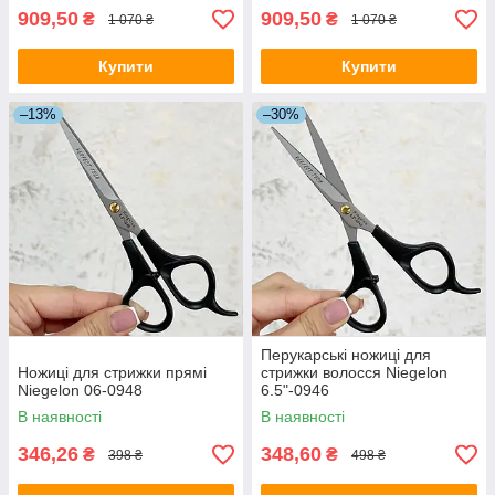
909,50
909,50
₴
₴
1 070 ₴
1 070 ₴
Купити
Купити
–13%
–30%
Перукарські ножиці для
Ножиці для стрижки прямі
стрижки волосся Niegelon
Niegelon 06-0948
6.5"-0946
В наявності
В наявності
346,26
348,60
₴
₴
398 ₴
498 ₴