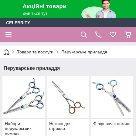
CELEBRITY
Товари та послуги
Перукарське приладдя
Перукарське приладдя
Набори
Ножиці для
Філіровочні ножиці
перукарських
стрижки
ножиць