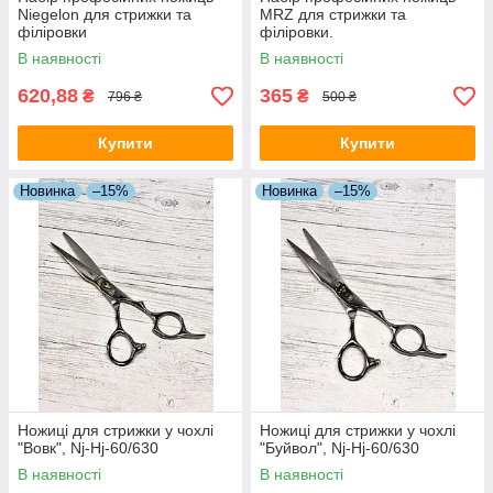
Niegelon для стрижки та
MRZ для стрижки та
філіровки
філіровки.
В наявності
В наявності
620,88
365
₴
₴
796 ₴
500 ₴
Купити
Купити
Новинка
–15%
Новинка
–15%
Ножиці для стрижки у чохлі
Ножиці для стрижки у чохлі
"Вовк", Nj-Hj-60/630
"Буйвол", Nj-Hj-60/630
В наявності
В наявності