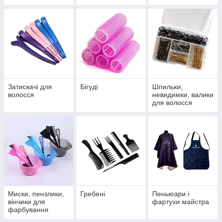
Затискачі для
Бігуді
Шпильки,
волосся
невидимки, валики
для волосся
Миски, пензлики,
Гребені
Пеньюари і
вінчики для
фартухи майстра
фарбування
волосся