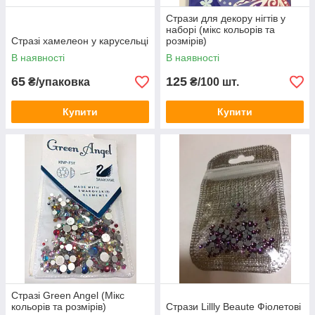
Стрази для декору нігтів у
наборі (мікс кольорів та
Стразі хамелеон у карусельці
розмірів)
В наявності
В наявності
65
125
₴/упаковка
₴/100 шт.
Купити
Купити
Стразі Green Angel (Мікс
кольорів та розмірів)
Стрази Lillly Beaute Фіолетові