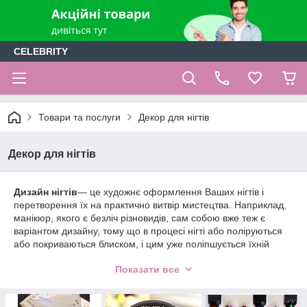
CELEBRITY
Товари та послуги
Декор для нігтів
Декор для нігтів
Дизайн нігтів
— це художнє оформлення Ваших нігтів і
перетворення їх на практично витвір мистецтва. Наприклад,
манікюр, якого є безліч різновидів, сам собою вже теж є
варіантом дизайну, тому що в процесі нігті або поліруються
або покриваються блиском, і цим уже поліпшується їхній
зовнішній вигляд. А якщо залучають кольорові покриття, то
Показати все
тут можна перетворити ніготь на вітальню листівку. Лаки з
різними ефектами або мікроблеском — прикрасять ніготь на
кілька днів. Фото дизайн, слайдер дизайн — допоможуть