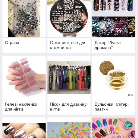
перенести на Ваш ніготь будь-яку світлину або навіть цілий
пейзаж. Пірсинг для екстравагантних дівчат, які люблять бути
в центрі уваги. Під час нарощування, можливості дизайну
неабияк розширюються, тому що тут можливо розташувати
прикраси всередині нігтя, завдяки багатошаровості процесу
нарощування. І звісно ж стрази Сваровскі — без них не
обійдеться жоден дизайн нігтів! Вибирайте милі дами!
Стрази
Стемпинг, все для
Декор "Луска
стемпинга
дракона"
Гелеві наклейки
Пісок для дизайну
Бульонки, глітер,
для нігтів
нігтів
паєтки