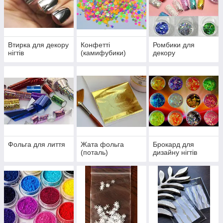
Втирка для декору
Конфетті
Ромбики для
нігтів
(камифубики)
декору
Фольга для лиття
Жата фольга
Брокард для
(поталь)
дизайну нігтів