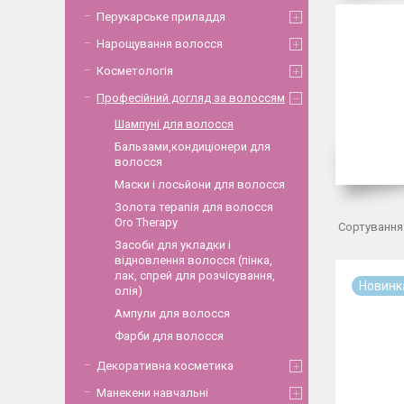
Перукарське приладдя
Нарощування волосся
Косметологія
Професійний догляд за волоссям
Шампуні для волосся
Бальзами,кондиціонери для
волосся
Маски і лосьйони для волосся
Золота терапія для волосся
Oro Therapy
Засоби для укладки і
відновлення волосся (пінка,
лак, спрей для розчісування,
Новинк
олія)
Ампули для волосся
Фарби для волосся
Декоративна косметика
Манекени навчальні