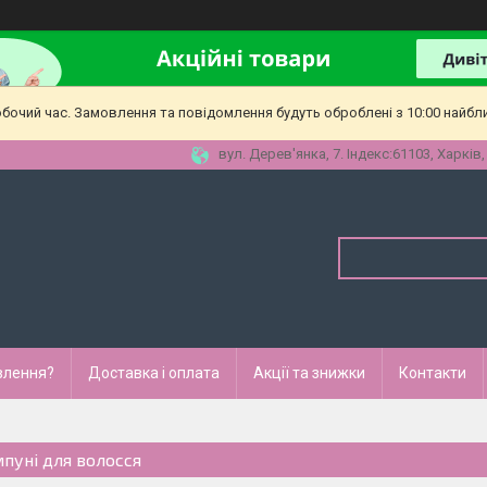
обочий час. Замовлення та повідомлення будуть оброблені з 10:00 найбл
вул. Дерев'янка, 7. Індекс:61103, Харків,
влення?
Доставка і оплата
Акції та знижки
Контакти
пуні для волосся