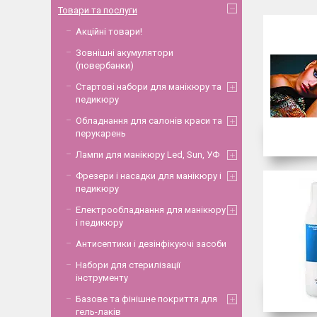
Товари та послуги
Акційні товари!
Зовнішні акумулятори
(повербанки)
Стартові набори для манікюру та
педикюру
Обладнання для салонів краси та
перукарень
Лампи для манікюру Led, Sun, УФ
Фрезери і насадки для манікюру і
педикюру
Електрообладнання для манікюру
і педикюру
Антисептики і дезінфікуючі засоби
Набори для стерилізації
інструменту
Базове та фінішне покриття для
гель-лаків