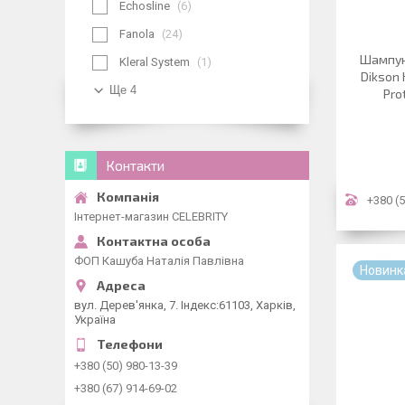
Echosline
6
Fanola
24
Шампун
Kleral System
1
Dikson 
Ще 4
Pro
Контакти
+380 (5
Інтернет-магазин CELEBRITY
ФОП Кашуба Наталія Павлівна
Новинк
вул. Дерев'янка, 7. Індекс:61103, Харків,
Україна
+380 (50) 980-13-39
+380 (67) 914-69-02