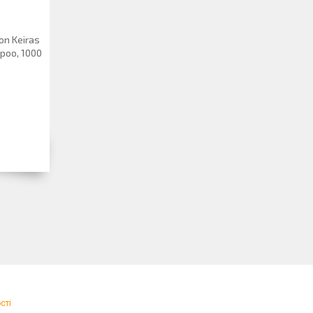
on Keiras
poo, 1000
сті