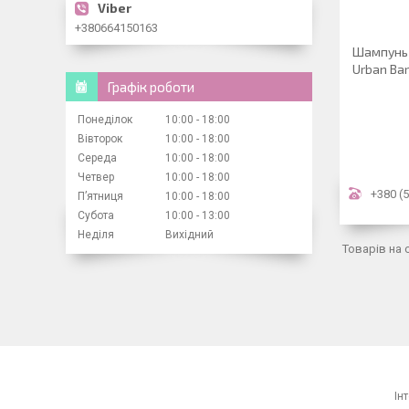
+380664150163
Шампунь 
Urban Bar
Графік роботи
Понеділок
10:00
18:00
Вівторок
10:00
18:00
Середа
10:00
18:00
Четвер
10:00
18:00
+380 (5
Пʼятниця
10:00
18:00
Субота
10:00
13:00
Неділя
Вихідний