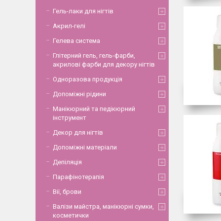
Гель-лаки для нігтів
Акрил-гелі
Гелева система
Глітерний гель, гель-фарби,
акрилові фарби для декору нігтів
Одноразова продукція
Допоміжні рідини
Манікюрний та педікюрний
інструмент
Декор для нігтів
Допоміжні матеріали
Депіляція
Парафінотерапія
Вії, брови
Валізи майстра, манікюрні сумки,
косметички