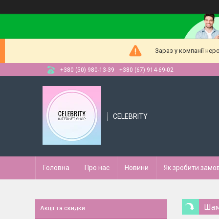
Зараз у компанії нер
+380 (50) 980-13-39
+380 (67) 914-69-02
CELEBRITY
Головна
Про нас
Новини
Як зробити замо
Шам
Акції та скидки