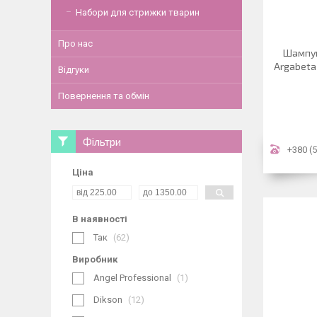
Набори для стрижки тварин
Про нас
Шампун
Argabeta
Відгуки
Повернення та обмін
Фільтри
+380 (5
Ціна
В наявності
Так
62
Виробник
Angel Professional
1
Dikson
12