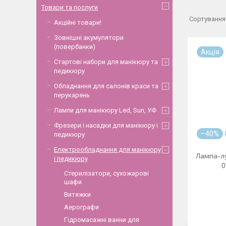
Товари та послуги
Акційні товари!
Зовнішні акумулятори
(повербанки)
Акція
Стартові набори для манікюру та
педикюру
Обладнання для салонів краси та
перукарень
Лампи для манікюру Led, Sun, УФ
Фрезери і насадки для манікюру і
–40%
педикюру
Електрообладнання для манікюру
Лампа-лу
і педикюру
0
Стерилізатори, сухожарові
шафи
Витяжки
Аерографи
Гідромасажні ванни для