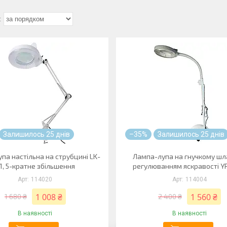
Залишилось 25 днів
–35%
Залишилось 25 днів
па настільна на струбцині LK-
Лампа-лупа на гнучкому шл
1, 5-кратне збільшення
регулюванням яскравості Y
114020
114004
1 008 ₴
1 560 ₴
1 680 ₴
2 400 ₴
В наявності
В наявності