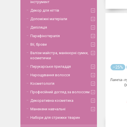
інструмент
Декор для нігтів
Допоміжні матеріали
Депіляція
Парафінотерапія
Вії, брови
Валізи майстра, манікюрні сумки,
косметички
Перукарське приладдя
–25%
Нарощування волосся
Лампа-лу
Косметологія
0
Професійний догляд за волоссям
Декоративна косметика
Манекени навчальні
Набори для стрижки тварин