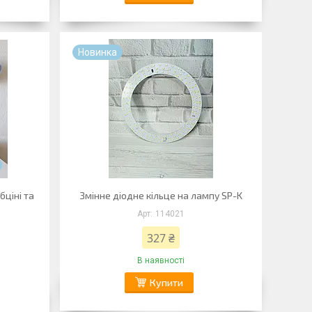
Новинка
бціні та
Змінне діодне кільце на лампу SP-K
114021
327 ₴
В наявності
Купити