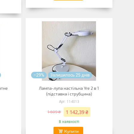
–29%
Залишилось 25 днів
атне
Лампа-лупа настільна Yre 2 в 1
(підставка і струбцина)
114013
1 142,39 ₴
1 609 ₴
В наявності
Купити