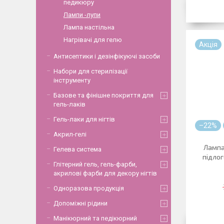
педикюру
Лампи -лупи
Лампа настільна
Нагрівачі для гелю
Акція
Антисептики і дезінфікуючі засоби
Набори для стерилізації
інструменту
Базове та фінішне покриття для
гель-лаків
Гель-лаки для нігтів
–22%
Акрил-гелі
Лампа
Гелева система
підлог
Глітерний гель, гель-фарби,
акрилові фарби для декору нігтів
Одноразова продукція
Допоміжні рідини
Манікюрний та педікюрний