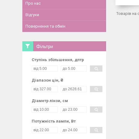
Про нас
Відгуки
Повернення та обмін
Фільтри
Ступінь збільшення, дптр
Діапазон цін, ₴
Діаметр лінзи, см
Потужність лампи, Вт