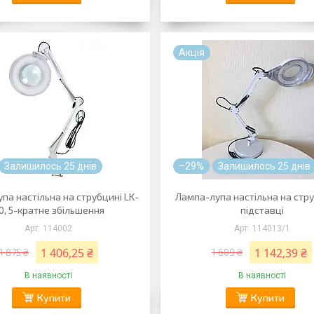
Акція
Залишилось 25 днів
–29%
Залишилось 25 днів
па настільна на струбцині LK-
Лампа-лупа настільна на стру
0, 5-кратне збільшення
підставці
114002
114013/1
1 406,25 ₴
1 142,39 ₴
1 875 ₴
1 609 ₴
В наявності
В наявності
Купити
Купити