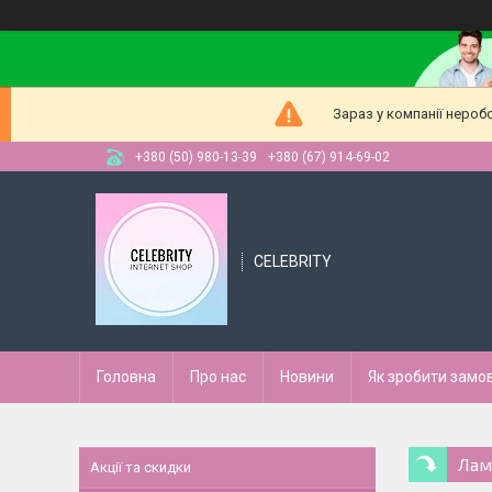
Зараз у компанії нероб
+380 (50) 980-13-39
+380 (67) 914-69-02
CELEBRITY
Головна
Про нас
Новини
Як зробити замо
Лам
Акції та скидки