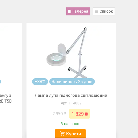
Галерея
Список
–38%
Залишилось 25 днів
ангу з
Лампа лупа підлогова світлодіодна
RE T5B
114009
1 829 ₴
2 950 ₴
В наявності
Купити