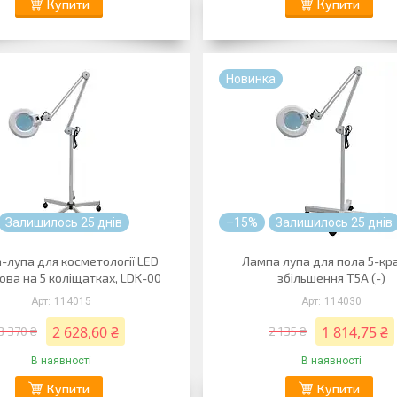
Купити
Купити
Новинка
Залишилось 25 днів
–15%
Залишилось 25 днів
-лупа для косметології LED
Лампа лупа для пола 5-кр
ова на 5 коліщатках, LDK-00
збільшення T5A (-)
114015
114030
2 628,60 ₴
1 814,75 ₴
3 370 ₴
2 135 ₴
В наявності
В наявності
Купити
Купити