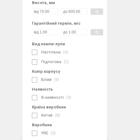
Висота, мм
Гарантійний термін, міс
Вид лампи-лупи
Настільна
4
Підлогова
2
Колір корпусу
Білий
9
Наявність
В наявності
9
Країна виробник
Китай
8
Виробник
YRE
5