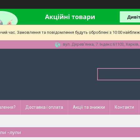
очий час. Замовлення та повідомлення будуть оброблені з 10:00 найближч
вул. Дерев'янка, 7. Індекс:61103, Харків,
влення?
Доставка і оплата
Акції та знижки
Контакти
пи -лупи