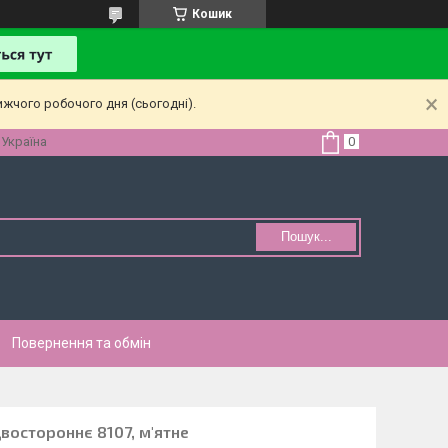
Кошик
ижчого робочого дня (сьогодні).
 Україна
Пошук...
Повернення та обмін
востороннє 8107, м'ятне