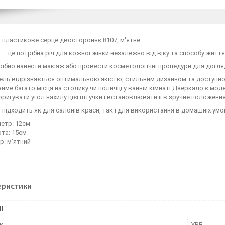
 пластикове серце двостороннє 8107, м'ятне
– це потрібна річ для кожної жінки незалежно від віку та способу життя
ібно нанести макіяж або провести косметологічні процедури для догля
ль відрізняється оптимальною якістю, стильним дизайном та доступно
айме багато місця на столику чи поличці у ванній кімнаті.Дзеркало є моде
ригувати угол нахилу цієї штучки і встановлювати її в зручне положення
підходить як для салонів краси, так і для використання в домашніх умов
етр: 12см
та: 15см
р: м'ятний
еристики
І
к
YRE