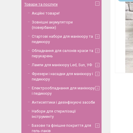
Товари та послуги
Акційні товари!
Зовнішні акумулятори
(повербанки)
Стартові набори для манікюру та
педикюру
Обладнання для салонів краси та
перукарень
Лампи для манікюру Led, Sun, УФ
Фрезери і насадки для манікюру і
педикюру
Електрообладнання для манікюру
і педикюру
Антисептики і дезінфікуючі засоби
Набори для стерилізації
інструменту
Базове та фінішне покриття для
гель-лаків