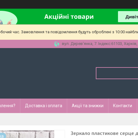
обочий час. Замовлення та повідомлення будуть оброблені з 10:00 найбл
вул. Дерев'янка, 7. Індекс:61103, Харків,
влення?
Доставка і оплата
Акції та знижки
Контакти
Зеркало пластикове серце д
ка