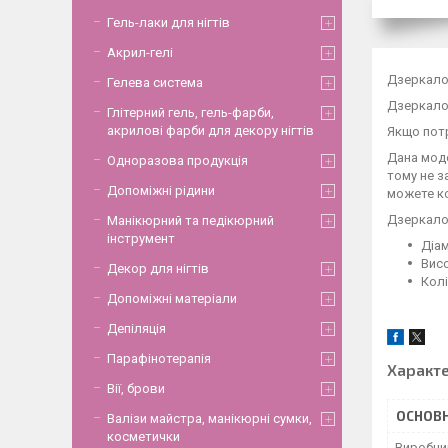
Гель-лаки для нігтів
Акрил-гелі
Дзеркало
Гелева система
Дзеркало 
Глітерний гель, гель-фарби,
акрилові фарби для декору нігтів
Якщо потр
Дана моде
Одноразова продукція
тому не з
Допоміжні рідини
можете ко
Дзеркало 
Манікюрний та педікюрний
інструмент
Діам
Висо
Декор для нігтів
Колі
Допоміжні матеріали
Депіляція
Парафінотерапія
Характ
Вії, брови
ОСНОВН
Валізи майстра, манікюрні сумки,
косметички
Виробни