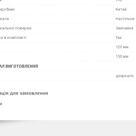
виробник
Китай
ркала
Настільне
кальної поверхні
Звичайна
ка в комплекті
Так
120 мм
150 мм
АЛ ВИГОТОВЛЕННЯ
дзеркало
ація для замовлення
 ₴