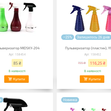
–25%
Залишилось 26 днів
льверизатор MIDSKY-204
Пульверизатор (пластик), 
158454
158452
85 ₴
116,25 ₴
155 ₴
В наявності
В наявності
Купити
Купити
а
Новинка