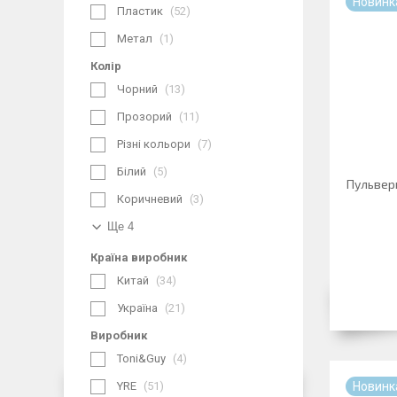
Новинк
Пластик
52
Метал
1
Колір
Чорний
13
Прозорий
11
Різні кольори
7
Білий
5
Пульвер
Коричневий
3
Ще 4
Країна виробник
Китай
34
Україна
21
Виробник
Toni&Guy
4
YRE
51
Новинк