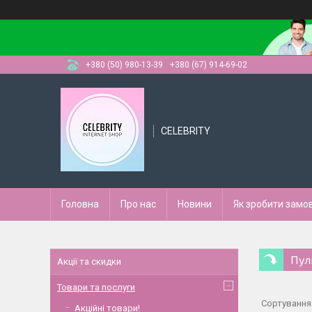
+380 (50) 980-13-39
+380 (67) 914-69-02
CELEBRITY
Головна
Про нас
Новини
Як зробити замо
Пул
Акції та скидки
Товари та послуги
Акційні товари!