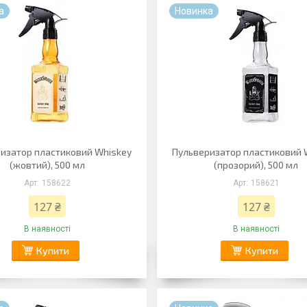
а
Новинка
изатор пластиковий Whiskey
Пульверизатор пластиковий 
(жовтий), 500 мл
(прозорий), 500 мл
158622
158621
127 ₴
127 ₴
В наявності
В наявності
Купити
Купити