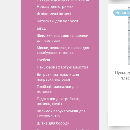
Ножиці для стрижки
Новинк
Філіровочні ножиці
Затискачі для волосся
Бігуді
Шпильки, невидимки, валики
для волосся
Миски, пензлики, вінчики для
фарбування волосся
Гребені
Пеньюари і фартухи майстра
Пульве
Витратні матеріали для
плас
покраски волосся
Гребінці і массажки для
волосся
Підставки для гребінців,
ножиць, фенів
Килимок перукарський для
інструментів
Щітка для бороди