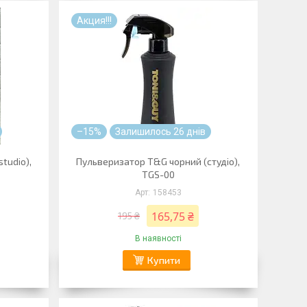
Акция!!!
–15%
Залишилось 26 днів
tudio),
Пульверизатор T&G чорний (студіо),
TGS-00
158453
165,75 ₴
195 ₴
В наявності
Купити