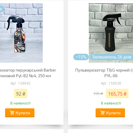
а
–15%
Залишилось 26 днів
ризатор перукарський Barber
Пульверизатор T&G чорний (s
тиковий Pyl-B2 №4, 250 мл
PYL-06
158842
158538
92 ₴
165,75 ₴
195 ₴
В наявності
В наявності
Купити
Купити