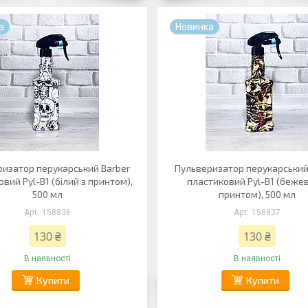
а
Новинка
ризатор перукарський Barber
Пульверизатор перукарський
вий Pyl-B1 (білий з принтом),
пластиковий Pyl-B1 (бежев
500 мл
принтом), 500 мл
158836
158837
130 ₴
130 ₴
В наявності
В наявності
Купити
Купити