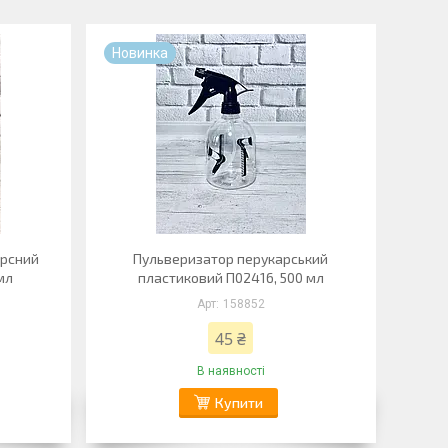
Новинка
ерсний
Пульверизатор перукарський
мл
пластиковий П02416, 500 мл
158852
45 ₴
В наявності
Купити