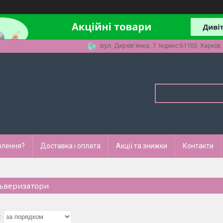
вул. Дерев'янка, 7. Індекс:61103, Харків,
влення?
Доставка і оплата
Акції та знижки
Контакти
ьверизатори