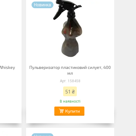
Новинка
Whiskey
Пульверизатор пластиковий силует, 400
мл
158458
51 ₴
В наявності
Купити