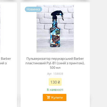
Новинка
 Barber
Пульверизатор перукарський Barber
ий з
пластиковий Pyl-B1 (синій з принтом),
500 мл
158838
130 ₴
В наявності
Купити