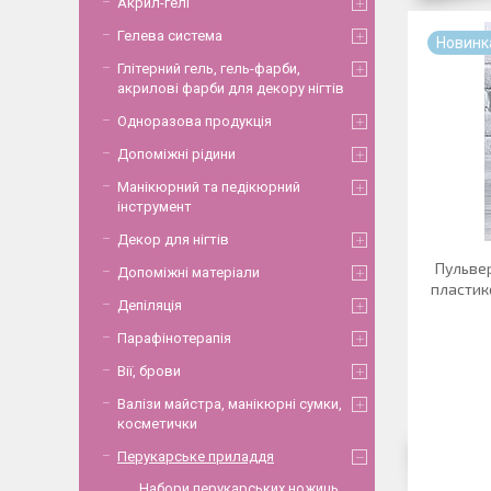
Акрил-гелі
Гелева система
Новинк
Глітерний гель, гель-фарби,
акрилові фарби для декору нігтів
Одноразова продукція
Допоміжні рідини
Манікюрний та педікюрний
інструмент
Декор для нігтів
Пульве
Допоміжні матеріали
пластико
Депіляція
Парафінотерапія
Вії, брови
Валізи майстра, манікюрні сумки,
косметички
Перукарське приладдя
Набори перукарських ножиць