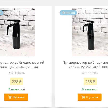
а
Новинка
еризатор дрібнодисперсний
Пульверизатор дрібнодисп
рний Pyl-520-4/5, 200мл
чорний Pyl-520-4/5, 300
158986
158987
228 ₴
258 ₴
В наявності
В наявності
Купити
Купити