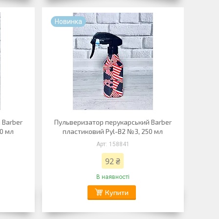
Новинка
 Barber
Пульверизатор перукарський Barber
50 мл
пластиковий Pyl-B2 №3, 250 мл
158841
92 ₴
В наявності
Купити