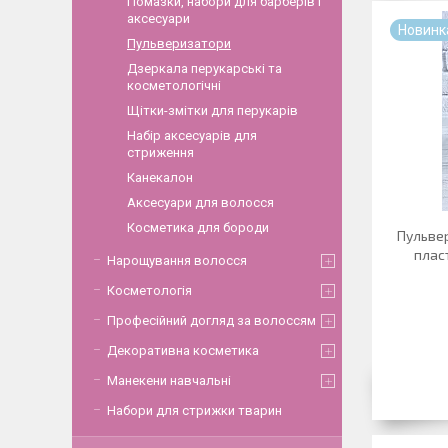
Помазки, набори для барберів і
аксесуари
Новинк
Пульверизатори
Дзеркала перукарські та
косметологічні
Щітки-змітки для перукарів
Набір аксесуарів для
стриження
Канекалон
Аксесуари для волосся
Косметика для бороди
Пульве
плас
Нарощування волосся
Косметологія
Професійний догляд за волоссям
Декоративна косметика
Манекени навчальні
Набори для стрижки тварин