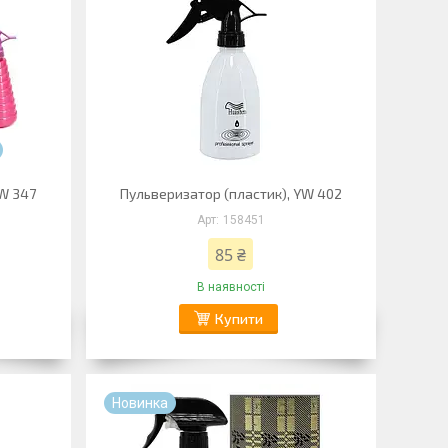
YW 347
Пульверизатор (пластик), YW 402
158451
85 ₴
В наявності
Купити
Новинка