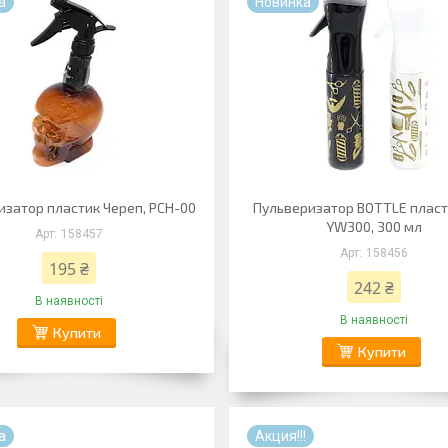
а
Новинка
изатор пластик Череп, PCH-00
Пульверизатор BOTTLE плас
YW300, 300 мл
158457
158456
195 ₴
242 ₴
В наявності
В наявності
Купити
Купити
а
Акция!!!