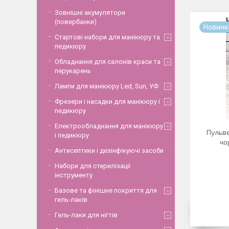
Зовнішні акумулятори
(повербанки)
Новинк
Стартові набори для манікюру та
педикюру
Обладнання для салонів краси та
перукарень
Лампи для манікюру Led, Sun, УФ
Фрезери і насадки для манікюру і
педикюру
Електрообладнання для манікюру
Пульв
і педикюру
чо
Антисептики і дезінфікуючі засоби
Набори для стерилізації
інструменту
Базове та фінішне покриття для
гель-лаків
Гель-лаки для нігтів