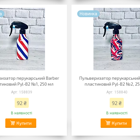
а
Новинка
ризатор перукарський Barber
Пульверизатор перукарський
тиковий Pyl-B2 №1, 250 мл
пластиковий Pyl-B2 №2, 2
158839
158840
92 ₴
92 ₴
В наявності
В наявності
Купити
Купити