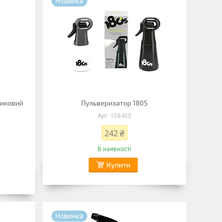
Новинка
тиковий
Пульверизатор 180S
158455
242 ₴
В наявності
Купити
Новинка