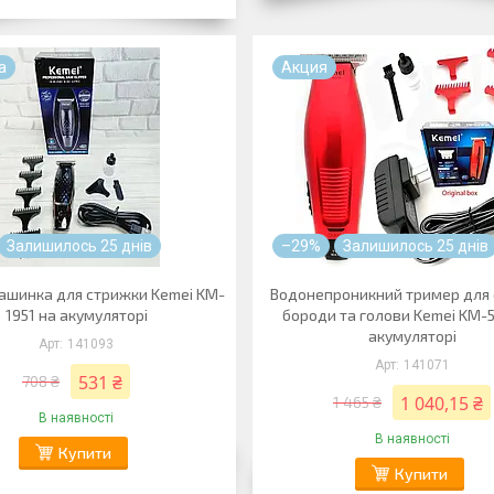
а
Акция
Залишилось 25 днів
–29%
Залишилось 25 днів
ашинка для стрижки Kemei KM-
Водонепроникний тример для
1951 на акумуляторі
бороди та голови Kemei KM-
акумуляторі
141093
141071
531 ₴
708 ₴
1 040,15 ₴
1 465 ₴
В наявності
В наявності
Купити
Купити