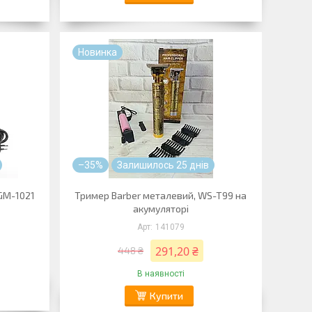
Новинка
–35%
Залишилось 25 днів
GM-1021
Тример Barber металевий, WS-T99 на
акумуляторі
141079
291,20 ₴
448 ₴
В наявності
Купити