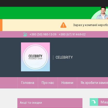
Зараз у компанії нероб
+380 (50) 980-13-39
+380 (67) 914-69-02
CELEBRITY
Головна
Про нас
Новини
Як зробити замо
Маш
Акції та скидки