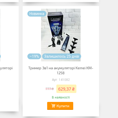
Новинка
–19%
Залишилось 25 днів
уляторі
Тример 3в1 на акумуляторі Kemei KM-
1258
141082
629,37 ₴
777 ₴
В наявності
Купити