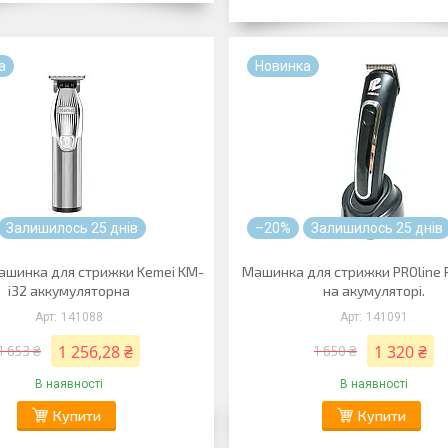
а
Новинка
Залишилось 25 днів
–20%
Залишилось 25 днів
ашинка для стрижки Kemei KM-
Машинка для стрижки PROline 
i32 аккумуляторна
на акумуляторі.
141088
141091
1 256,28 ₴
1 320 ₴
1 653 ₴
1 650 ₴
В наявності
В наявності
Купити
Купити