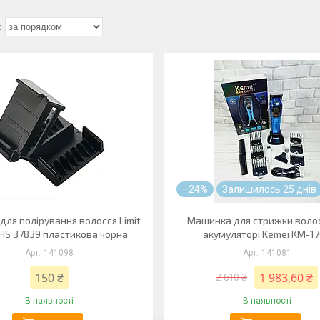
–24%
Залишилось 25 днів
для полірування волосся Limit
Машинка для стрижки воло
HS 37839 пластикова чорна
акумуляторі Kemei KM-1
141098
141081
150 ₴
1 983,60 ₴
2 610 ₴
В наявності
В наявності