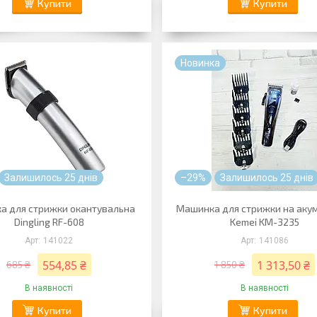
Купити
Купити
Новинка
Залишилось 25 днів
–29%
Залишилось 25 днів
а для стрижки окантувальна
Машинка для стрижки на акум
Dingling RF-608
Kemei KM-3235
141022
141086
554,85 ₴
1 313,50 ₴
685 ₴
1 850 ₴
В наявності
В наявності
Купити
Купити