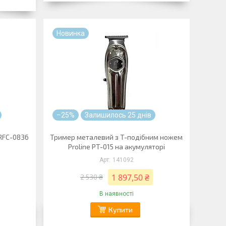
Новинка
–25%
Залишилось 25 днів
RFC-0836
Тример металевий з T-подібним ножем
Proline PT-015 на акумуляторі
141092
1 897,50 ₴
2 530 ₴
В наявності
Купити