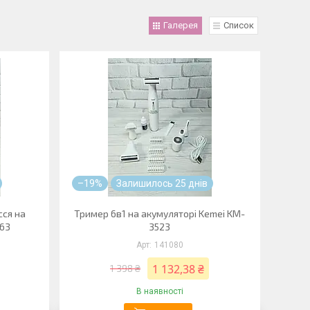
Галерея
Список
–19%
Залишилось 25 днів
сся на
Тример 6в1 на акумуляторі Kemei KM-
763
3523
141080
1 132,38 ₴
1 398 ₴
В наявності