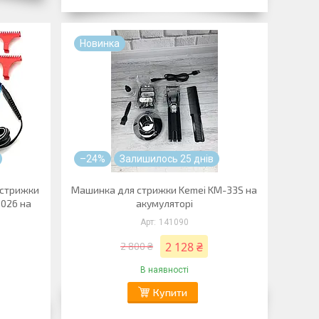
Новинка
–24%
Залишилось 25 днів
 стрижки
Машинка для стрижки Kemei KM-33S на
5026 на
акумуляторі
141090
2 128 ₴
2 800 ₴
В наявності
Купити