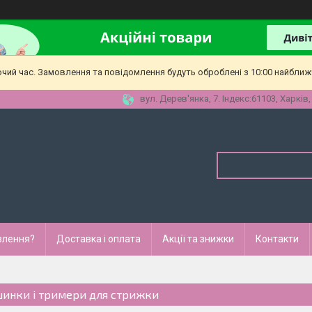
очий час. Замовлення та повідомлення будуть оброблені з 10:00 найближч
вул. Дерев'янка, 7. Індекс:61103, Харків,
влення?
Доставка і оплата
Акції та знижки
Контакти
инки і тримери для стрижки