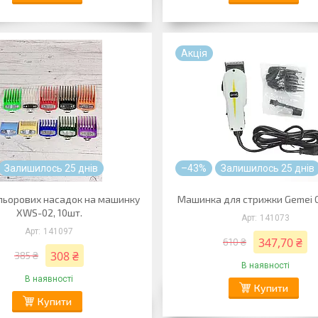
Акція
Залишилось 25 днів
–43%
Залишилось 25 днів
льорових насадок на машинку
Машинка для стрижки Gemei 
XWS-02, 10шт.
141073
141097
347,70 ₴
610 ₴
308 ₴
385 ₴
В наявності
В наявності
Купити
Купити