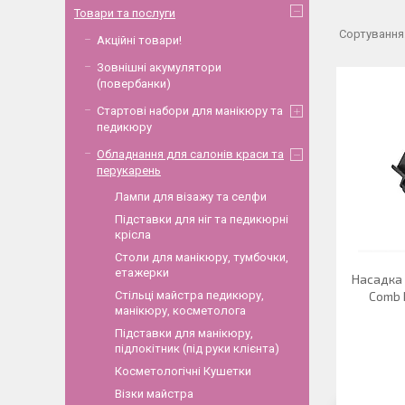
Товари та послуги
Акційні товари!
Зовнішні акумулятори
(повербанки)
Стартові набори для манікюру та
педикюру
Обладнання для салонів краси та
перукарень
Лампи для візажу та селфи
Підставки для ніг та педикюрні
крісла
Столи для манікюру, тумбочки,
етажерки
Насадка 
Стільці майстра педикюру,
Comb 
манікюру, косметолога
Підставки для манікюру,
підлокітник (під руки клієнта)
Косметологічні Кушетки
Візки майстра