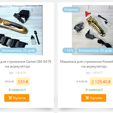
Новинка
Залишилось 25 днів
–16%
Залишилось 25 днів
для стриження Gemei GM-6079
Машинка для стриження Кемей
на акумуляторі
на акумуляторі.
141070
141077
533 ₴
2 129,40 ₴
650 ₴
2 535 ₴
В наявності
В наявності
Купити
Купити