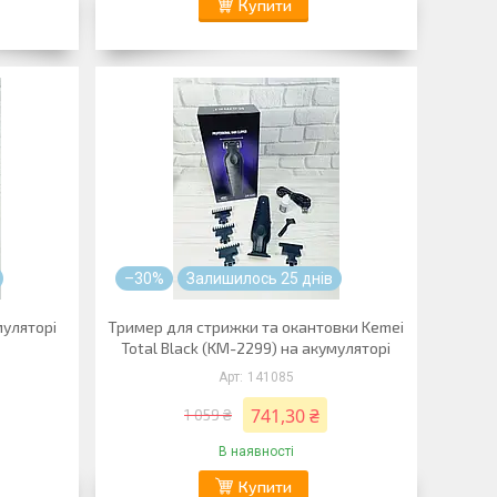
Купити
–30%
Залишилось 25 днів
уляторі
Тример для стрижки та окантовки Kemei
Total Black (KM-2299) на акумуляторі
141085
741,30 ₴
1 059 ₴
В наявності
Купити