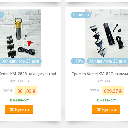
а
Новинка
Залишилось 25 днів
–19%
Залишилось 25 днів
Kemei KM-2626 на акумуляторі
Тример Kemei KM-827 на акум
141084
141083
801,09 ₴
629,37 ₴
989 ₴
777 ₴
В наявності
В наявності
Купити
Купити