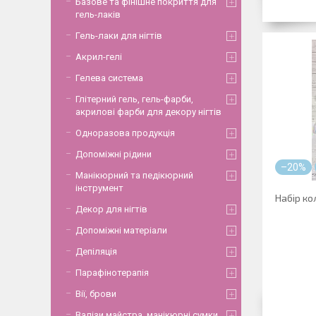
Базове та фінішне покриття для
гель-лаків
Гель-лаки для нігтів
Акрил-гелі
Гелева система
Глітерний гель, гель-фарби,
акрилові фарби для декору нігтів
Одноразова продукція
Допоміжні рідини
–20%
Манікюрний та педікюрний
інструмент
Набір ко
Декор для нігтів
Допоміжні матеріали
Депіляція
Парафінотерапія
Вії, брови
Валізи майстра, манікюрні сумки,