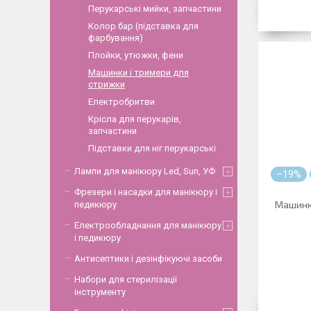
Перукарські мийки, запчастини
Колор бар (підставка для
фарбування)
Плойки, утюжки, фени
Машинки і тримери для
стрижки
Електробритви
Крісла для перукарів,
запчастини
Підставки для ніг перукарські
Лампи для манікюру Led, Sun, УФ
–19%
Фрезери і насадки для манікюру і
Машинк
педикюру
Електрообладнання для манікюру
і педикюру
Антисептики і дезінфікуючі засоби
Набори для стерилізації
інструменту