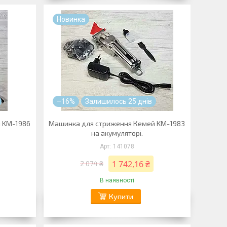
Новинка
–16%
Залишилось 25 днів
 KM-1986
Машинка для стриження Кемей KM-1983
на акумуляторі.
141078
1 742,16 ₴
2 074 ₴
В наявності
Купити