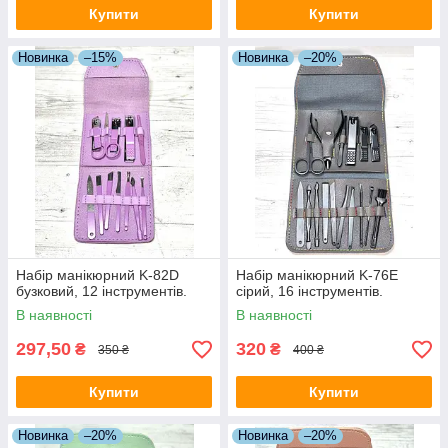
Купити
Купити
Новинка
–15%
Новинка
–20%
Набір манікюрний K-82D
Набір манікюрний K-76E
бузковий, 12 інструментів.
сірий, 16 інструментів.
В наявності
В наявності
297,50
320
₴
₴
350 ₴
400 ₴
Купити
Купити
Новинка
–20%
Новинка
–20%