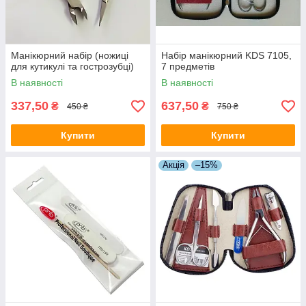
Манікюрний набір (ножиці
Набір манікюрний KDS 7105,
для кутикулі та гострозубці)
7 предметів
В наявності
В наявності
337,50
637,50
₴
₴
450 ₴
750 ₴
Купити
Купити
Акція
–15%