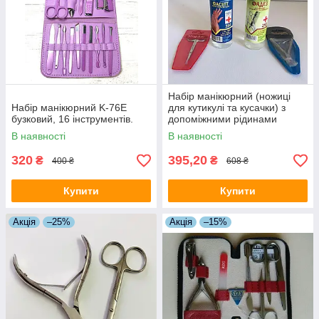
Набір манікюрний (ножиці
Набір манікюрний K-76E
для кутикулі та кусачки) з
бузковий, 16 інструментів.
допоміжними рідинами
Фурман
В наявності
В наявності
320
395,20
₴
₴
400 ₴
608 ₴
Купити
Купити
Акція
–25%
Акція
–15%