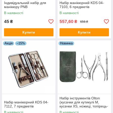
Індивідуальний набір для
Набір манікюрний KDS 04-
манікюру PNB
7103, 6 предметів
В наявності
В наявності
45
557,60
₴
₴
656 ₴
Купити
Купити
Акція
–15%
Новинка
Набір інструментів Olton
Набір манікюрний KDS 04-
(кусачки для кутикулі М,
7112, 7 предметів
кусачки XS, ножиці, топірець-
лопатка), зелений
В наявності
В наявності