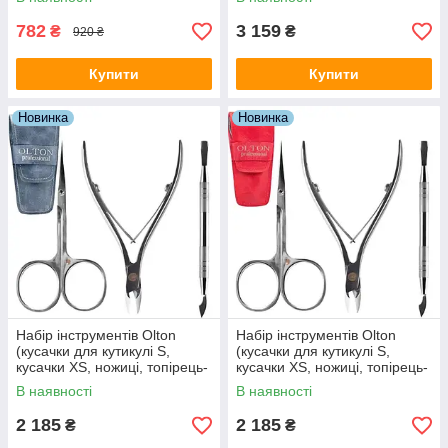
782
3 159
₴
₴
920 ₴
Купити
Купити
Новинка
Новинка
Набір інструментів Olton
Набір інструментів Olton
(кусачки для кутикулі S,
(кусачки для кутикулі S,
кусачки XS, ножиці, топірець-
кусачки XS, ножиці, топірець-
лопатка), синій
лопатка), червоний
В наявності
В наявності
2 185
2 185
₴
₴