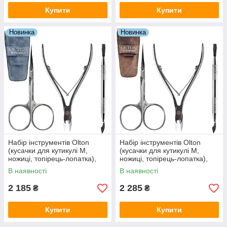
Купити
Купити
Новинка
Новинка
Набір інструментів Olton
Набір інструментів Olton
(кусачки для кутикулі М,
(кусачки для кутикулі М,
ножиці, топірець-лопатка),
ножиці, топірець-лопатка),
синій
коричневий
В наявності
В наявності
2 185
2 285
₴
₴
Купити
Купити