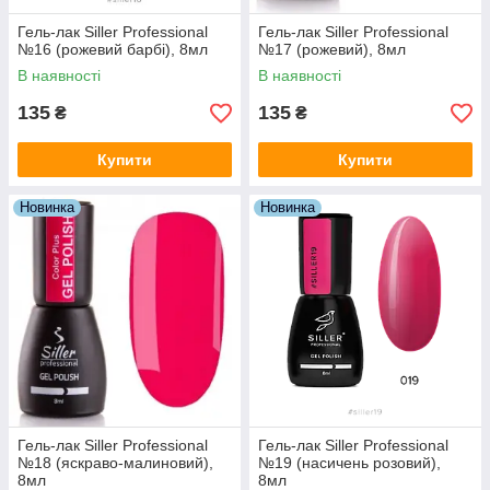
Гель-лак Siller Professional
Гель-лак Siller Professional
№16 (рожевий барбі), 8мл
№17 (рожевий), 8мл
В наявності
В наявності
135
135
₴
₴
Купити
Купити
Новинка
Новинка
Гель-лак Siller Professional
Гель-лак Siller Professional
№18 (яскраво-малиновий),
№19 (насичень розовий),
8мл
8мл