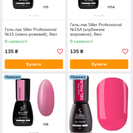
Гель-лак Siller Professional
Гель-лак Siller Professional
№15А (клубничне
№15 (ніжно-рожевий), 8мл
морожене), 8мл
В наявності
В наявності
135
135
₴
₴
Купити
Купити
Новинка
Новинка