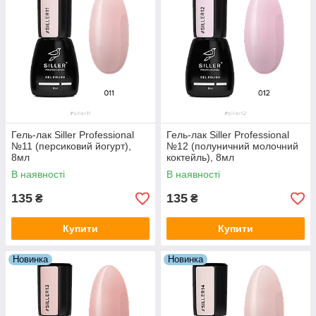
Гель-лак Siller Professional
Гель-лак Siller Professional
№11 (персиковий йогурт),
№12 (полуничний молочний
8мл
коктейль), 8мл
В наявності
В наявності
135
135
₴
₴
Купити
Купити
Новинка
Новинка