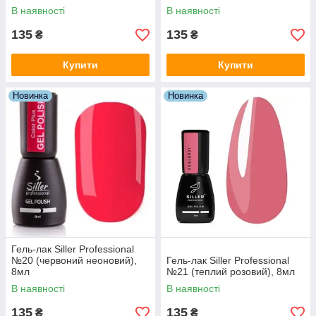
В наявності
В наявності
135
135
₴
₴
Купити
Купити
Новинка
Новинка
Гель-лак Siller Professional
№20 (червоний неоновий),
Гель-лак Siller Professional
8мл
№21 (теплий розовий), 8мл
В наявності
В наявності
135
135
₴
₴