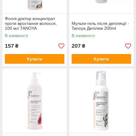
Фоллі-доктор концентрат
проти вростання волосся,
Мульти-гель після депіляції -
100 мл TANOYA
Tanoya Депіляж 200ml
В наявності
В наявності
157
207
₴
₴
Купити
Купити