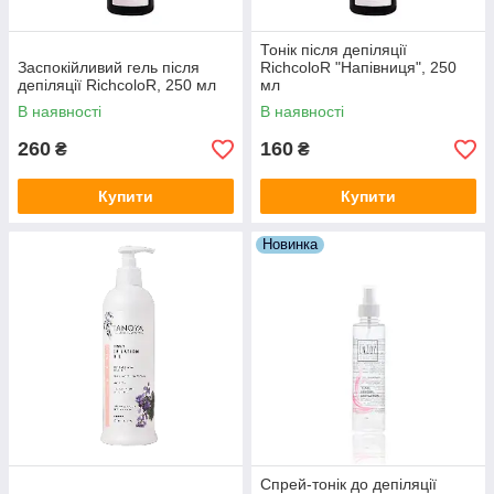
Тонік після депіляції
Заспокійливий гель після
RichcoloR "Напівниця", 250
депіляції RichcoloR, 250 мл
мл
В наявності
В наявності
260
160
₴
₴
Купити
Купити
Новинка
Спрей-тонік до депіляції