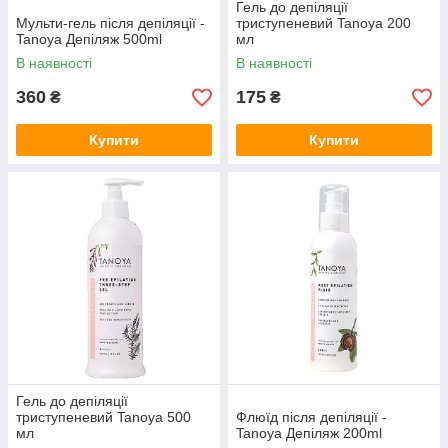
Гель до депіляції
Мульти-гель після депіляції -
триступеневий Tanoya 200
Tanoya Депіляж 500ml
мл
В наявності
В наявності
360
175
₴
₴
Купити
Купити
Гель до депіляції
триступеневий Tanoya 500
Флюїд після депіляції -
мл
Tanoya Депіляж 200ml