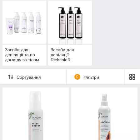
Засоби для
Засоби для
депіляції та по
депіляції
догляду за тілом
RichcoloR
Янтарика
Сортування
0
Фільтри