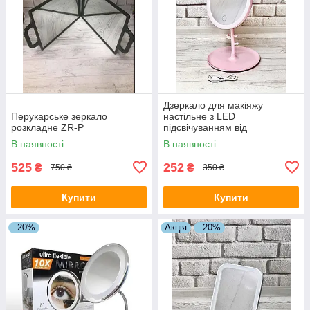
Дзеркало для макіяжу
Перукарське зеркало
настільне з LED
розкладне ZR-P
підсвічуванням від
акумулятора 3 режими
В наявності
В наявності
свічення JF-110A Рожевий
525
252
₴
₴
750 ₴
350 ₴
Купити
Купити
–20%
Акція
–20%