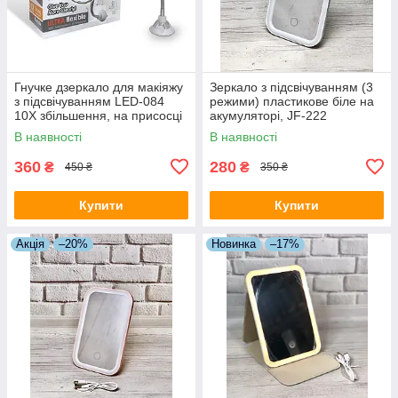
Гнучке дзеркало для макіяжу
Зеркало з підсвічуванням (3
з підсвічуванням LED-084
режими) пластикове біле на
10X збільшення, на присосці
акумуляторі, JF-222
В наявності
В наявності
360
280
₴
₴
450 ₴
350 ₴
Купити
Купити
Акція
–20%
Новинка
–17%