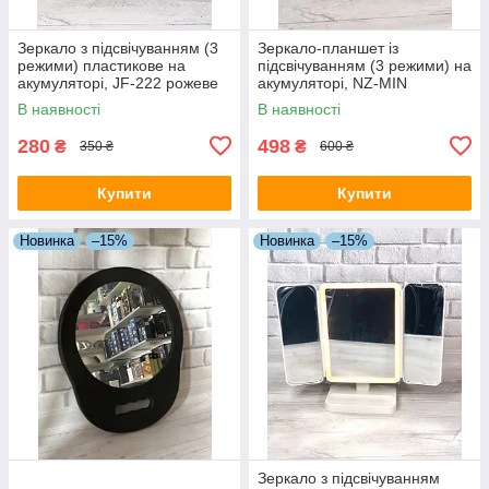
Зеркало з підсвічуванням (3
Зеркало-планшет із
режими) пластикове на
підсвічуванням (3 режими) на
акумуляторі, JF-222 рожеве
акумуляторі, NZ-MIN
В наявності
В наявності
280
498
₴
₴
350 ₴
600 ₴
Купити
Купити
Новинка
–15%
Новинка
–15%
Зеркало з підсвічуванням