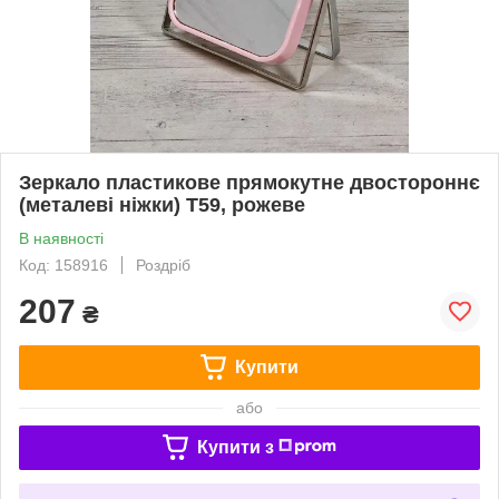
Зеркало пластикове прямокутне двостороннє
(металеві ніжки) T59, рожеве
В наявності
Код: 158916
Роздріб
207
₴
Купити
або
Купити з