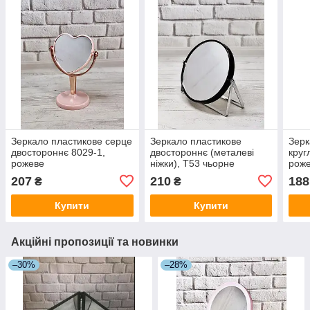
Зеркало пластикове серце
Зеркало пластикове
Зерк
двостороннє 8029-1,
двостороннє (металеві
круг
рожеве
ніжки), T53 чьорне
рож
207
210
188
₴
₴
Купити
Купити
Акційні пропозиції та новинки
–30%
–28%