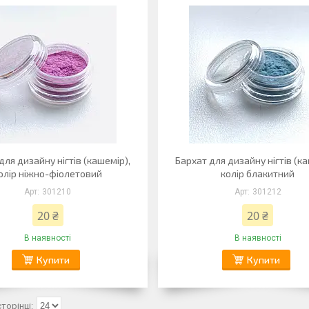
для дизайну нігтів (кашемір),
Бархат для дизайну нігтів (ка
олір ніжно-фіолетовий
колір блакитний
301210
301212
20 ₴
20 ₴
В наявності
В наявності
Купити
Купити