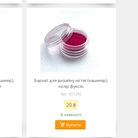
шемір),
Бархат для дизайну нігтів (кашемір),
й
колір фуксія.
301205
20 ₴
В наявності
Купити