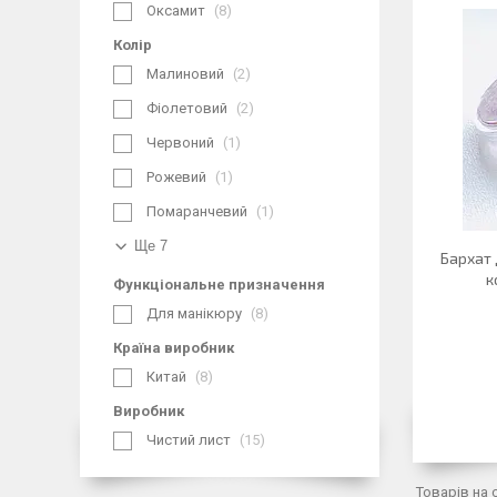
Оксамит
8
Колір
Малиновий
2
Фіолетовий
2
Червоний
1
Рожевий
1
Помаранчевий
1
Ще 7
Бархат 
к
Функціональне призначення
Для манікюру
8
Країна виробник
Китай
8
Виробник
Чистий лист
15