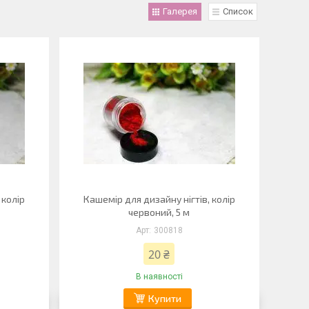
Галерея
Список
 колір
Кашемір для дизайну нігтів, колір
червоний, 5 м
300818
20 ₴
В наявності
Купити