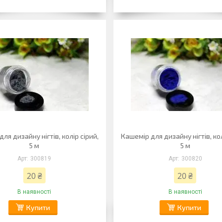
ля дизайну нігтів, колір сірий,
Кашемір для дизайну нігтів, кол
5 м
5 м
300819
300820
20 ₴
20 ₴
В наявності
В наявності
Купити
Купити