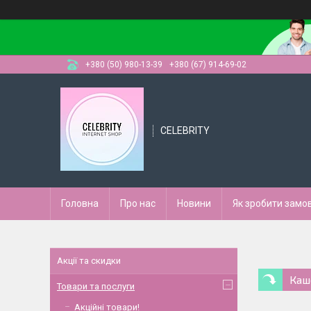
+380 (50) 980-13-39
+380 (67) 914-69-02
CELEBRITY
Головна
Про нас
Новини
Як зробити замо
Акції та скидки
Каш
Товари та послуги
Акційні товари!