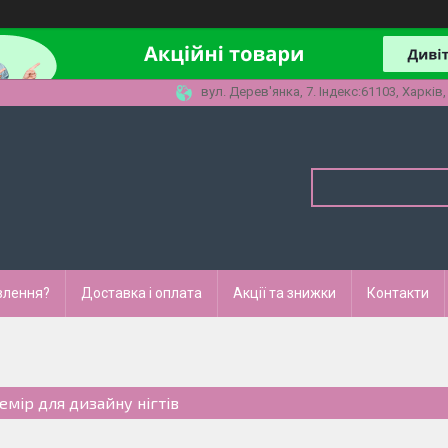
вул. Дерев'янка, 7. Індекс:61103, Харків,
влення?
Доставка і оплата
Акції та знижки
Контакти
емір для дизайну нігтів