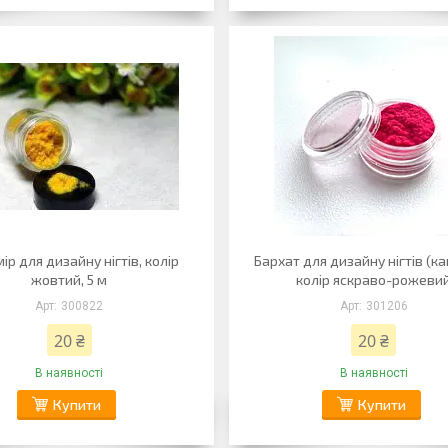
р для дизайну нігтів, колір
Бархат для дизайну нігтів (ка
жовтий, 5 м
колір яскраво-рожеви
300822
301206
20 ₴
20 ₴
В наявності
В наявності
Купити
Купити