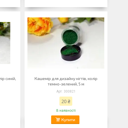
ір синій,
Кашемір для дизайну нігтів, колір
темно-зелений, 5 м
300821
20 ₴
В наявності
Купити