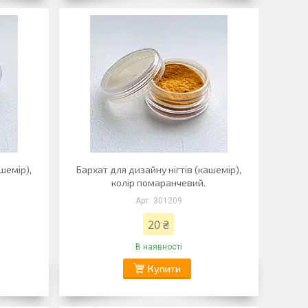
шемір),
Бархат для дизайну нігтів (кашемір),
колір помаранчевий.
301209
20 ₴
В наявності
Купити