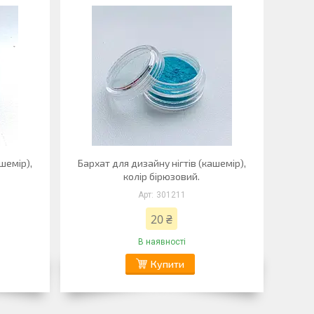
шемір),
Бархат для дизайну нігтів (кашемір),
колір бірюзовий.
301211
20 ₴
В наявності
Купити