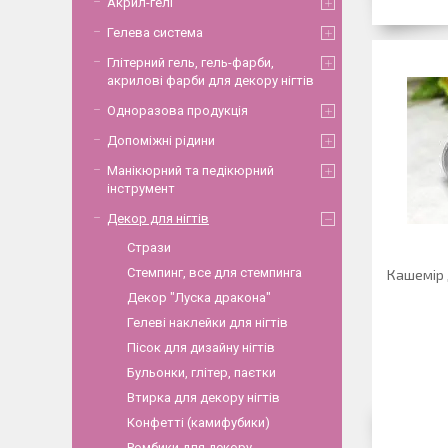
Акрил-гелі
Гелева система
Глітерний гель, гель-фарби,
акрилові фарби для декору нігтів
Одноразова продукція
Допоміжні рідини
Манікюрний та педікюрний
інструмент
Декор для нігтів
Стрази
Стемпинг, все для стемпинга
Кашемір д
Декор "Луска дракона"
Гелеві наклейки для нігтів
Пісок для дизайну нігтів
Бульонки, глітер, паєтки
Втирка для декору нігтів
Конфетті (камифубики)
Ромбики для декору