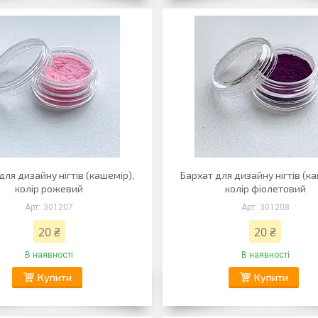
для дизайну нігтів (кашемір),
Бархат для дизайну нігтів (ка
колір рожевий
колір фіолетовий
301207
301208
20 ₴
20 ₴
В наявності
В наявності
Купити
Купити