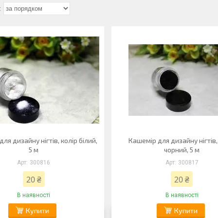
ля дизайну нігтів, колір білий,
Кашемір для дизайну нігтів,
5 м
чорний, 5 м
300816
300817
20 ₴
20 ₴
В наявності
В наявності
Купити
Купити