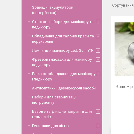
Зовнішні акумулятори
(повербанки)
Стартові набори для манікюру та
педикюру
Обладнання для салонів краси та
перукарень
Лампи для манікюру Led, Sun, УФ
Фрезери і насадки для манікюру і
педикюру
Електрообладнання для манікюру
і педикюру
Кашемір д
Антисептики і дезінфікуючі засоби
Набори для стерилізації
інструменту
Базове та фінішне покриття для
гель-лаків
Гель-лаки для нігтів