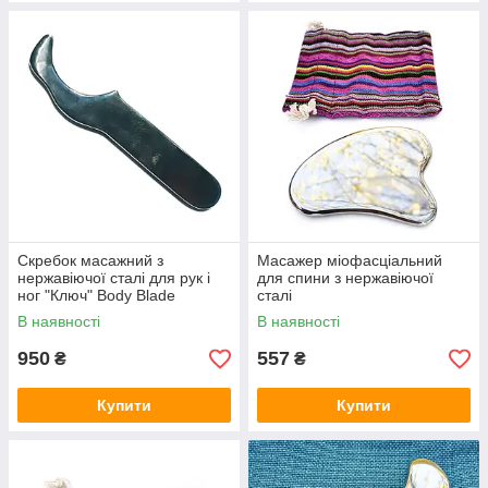
Скребок масажний з
Масажер міофасціальний
нержавіючої сталі для рук і
для спини з нержавіючої
ног "Ключ" Body Blade
сталі
В наявності
В наявності
950
557
₴
₴
Купити
Купити