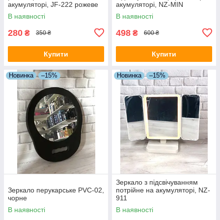
акумуляторі, JF-222 рожеве
акумуляторі, NZ-MIN
В наявності
В наявності
280
498
₴
₴
350 ₴
600 ₴
Купити
Купити
Новинка
–15%
Новинка
–15%
Зеркало з підсвічуванням
Зеркало перукарське PVC-02,
потрійне на акумуляторі, NZ-
чорне
911
В наявності
В наявності