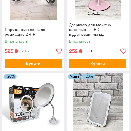
Дзеркало для макіяжу
Перукарське зеркало
настільне з LED
розкладне ZR-P
підсвічуванням від
акумулятора 3 режими
В наявності
В наявності
свічення JF-110A Рожевий
525
252
₴
₴
750 ₴
350 ₴
Купити
Купити
–20%
Акція
–20%