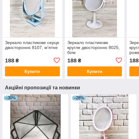
Зеркало пластикове серце
Зеркало пластикове
Зерк
двостороннє 8107, м'ятне
кругле двостороннє 8025,
круг
біле
рож
188
188
188
₴
₴
Купити
Купити
Акційні пропозиції та новинки
–30%
–28%