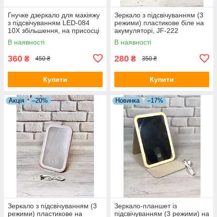
Гнучке дзеркало для макіяжу
Зеркало з підсвічуванням (3
з підсвічуванням LED-084
режими) пластикове біле на
10X збільшення, на присосці
акумуляторі, JF-222
В наявності
В наявності
360
280
₴
₴
450 ₴
350 ₴
Купити
Купити
Акція
–20%
Новинка
–17%
Зеркало з підсвічуванням (3
Зеркало-планшет із
режими) пластикове на
підсвічуванням (3 режими) на