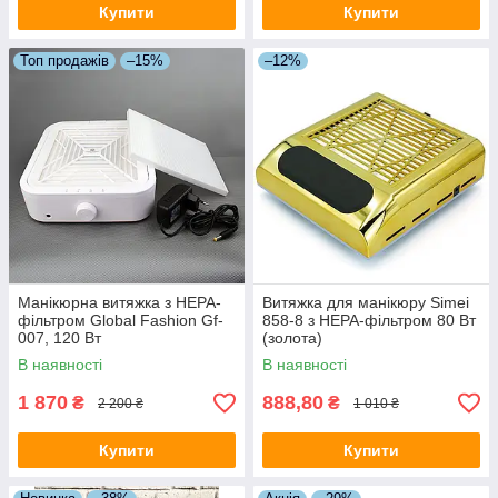
Купити
Купити
Топ продажів
–15%
–12%
Манікюрна витяжка з НЕРА-
Витяжка для манікюру Simei
фільтром Global Fashion Gf-
858-8 з НЕРА-фільтром 80 Вт
007, 120 Вт
(золота)
В наявності
В наявності
1 870
888,80
₴
₴
2 200 ₴
1 010 ₴
Купити
Купити