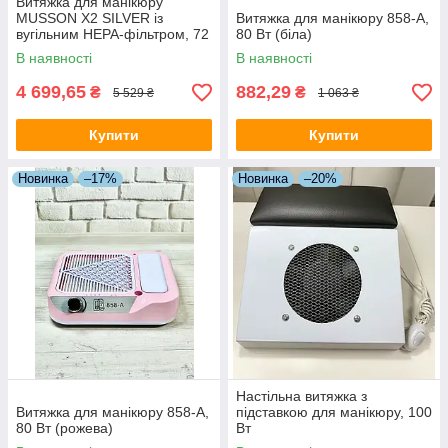
Витяжка для манікюру
MUSSON X2 SILVER із
Витяжка для манікюру 858-А,
вугільним НЕРА-фільтром, 72
80 Вт (біла)
Вт
В наявності
В наявності
4 699,65
882,29
₴
₴
5 529 ₴
1 063 ₴
Купити
Купити
Новинка
–17%
Новинка
–20%
Настільна витяжка з
Витяжка для манікюру 858-А,
підставкою для манікюру, 100
80 Вт (рожева)
Вт