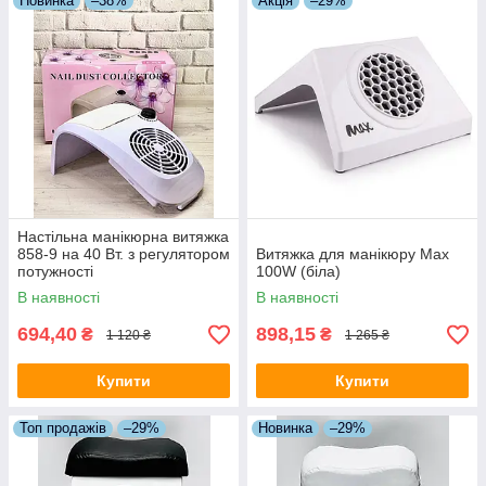
Новинка
–38%
Акція
–29%
Настільна манікюрна витяжка
858-9 на 40 Вт. з регулятором
Витяжка для манікюру Max
потужності
100W (біла)
В наявності
В наявності
694,40
898,15
₴
₴
1 120 ₴
1 265 ₴
Купити
Купити
Топ продажів
–29%
Новинка
–29%