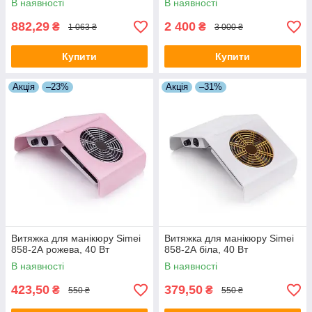
В наявності
В наявності
882,29
2 400
₴
₴
1 063 ₴
3 000 ₴
Купити
Купити
Акція
–23%
Акція
–31%
Витяжка для манікюру Simei
Витяжка для манікюру Simei
858-2А рожева, 40 Вт
858-2А біла, 40 Вт
В наявності
В наявності
423,50
379,50
₴
₴
550 ₴
550 ₴