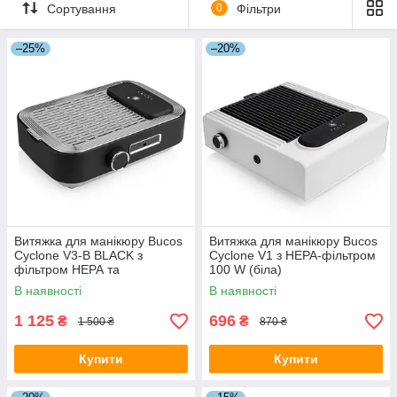
Сортування
0
Фільтри
–25%
–20%
Витяжка для манікюру Bucos
Витяжка для манікюру Bucos
Cyclone V3-B BLACK з
Cyclone V1 з НЕРА-фільтром
фільтром НЕРА та
100 W (біла)
аккумулятором 100 W
В наявності
В наявності
(чорна)
1 125
696
₴
₴
1 500 ₴
870 ₴
Купити
Купити