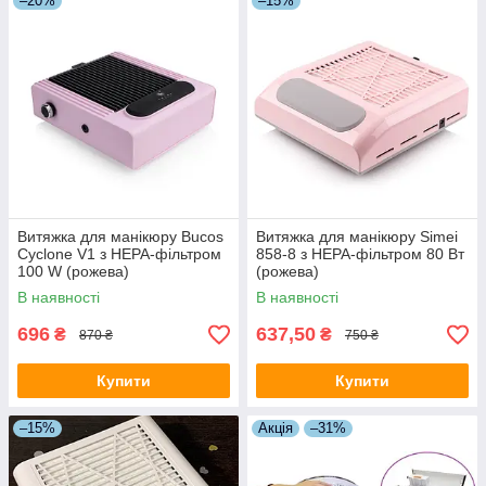
–20%
–15%
Витяжка для манікюру Bucos
Витяжка для манікюру Simei
Cyclone V1 з НЕРА-фільтром
858-8 з НЕРА-фільтром 80 Вт
100 W (рожева)
(рожева)
В наявності
В наявності
696
637,50
₴
₴
870 ₴
750 ₴
Купити
Купити
–15%
Акція
–31%