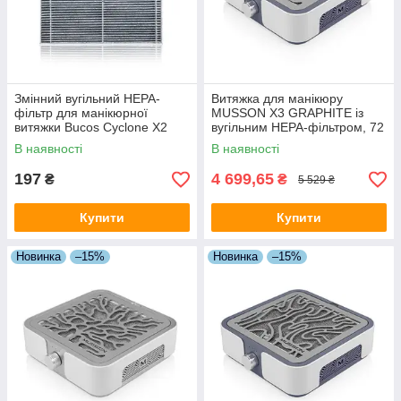
Змінний вугільний НЕРА-
Витяжка для манікюру
фільтр для манікюрної
MUSSON X3 GRAPHITE із
витяжки Bucos Cyclone X2
вугільним НЕРА-фільтром, 72
Вт
В наявності
В наявності
197
4 699,65
₴
₴
5 529 ₴
Купити
Купити
Новинка
–15%
Новинка
–15%