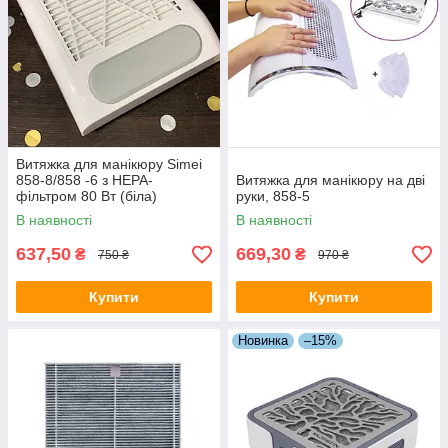
Витяжка для манікюру Simei
858-8/858 -6 з НЕРА-
Витяжка для манікюру на дві
фільтром 80 Вт (біла)
руки, 858-5
В наявності
В наявності
637,50
669,30
₴
₴
750 ₴
970 ₴
Купити
Купити
Новинка
–15%