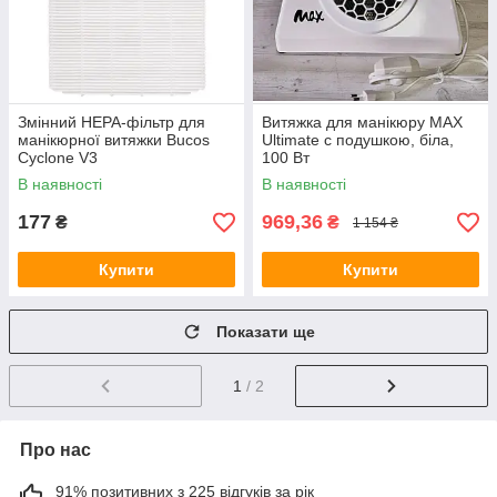
Змінний НЕРА-фільтр для
Витяжка для манікюру MAX
манікюрної витяжки Bucos
Ultimate c подушкою, біла,
Cyclone V3
100 Вт
В наявності
В наявності
177
969,36
₴
₴
1 154 ₴
Купити
Купити
Показати ще
1
/ 2
Про нас
91% позитивних з 225 відгуків за рік