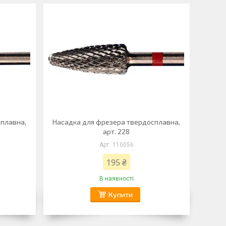
сплавна,
Насадка для фрезера твердосплавна,
арт. 228
110056
195 ₴
В наявності
Купити