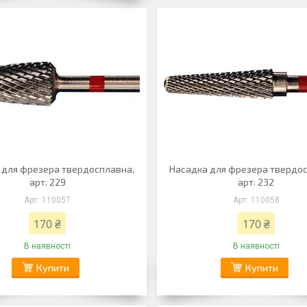
 для фрезера твердосплавна,
Насадка для фрезера твердо
арт. 229
арт. 232
110057
110058
170 ₴
170 ₴
В наявності
В наявності
Купити
Купити