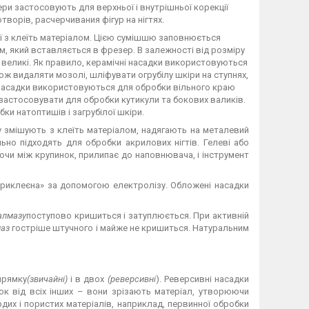
зери застосовують для верхньої і внутрішньої корекції
отворів, расчерчивания фігур на нігтях.
ної з клеїть матеріалом. Цією сумішшю заповнюється
ом, який вставляється в фрезер. В залежності від розміру
і, великі. Як правило, керамічні насадки використовуються
ож видаляти мозолі, шліфувати огрубілу шкіри на ступнях,
і насадки використовуються для обробки вільного краю
о застосовувати для обробки кутикули та бокових валиків.
ки натоптишів і загрубілої шкіри.
у змішують з клеїть матеріалом, надягають на металевий
ально підходять для обробки акрилових нігтів. Гелеві або
ючи між крупинок, прилипає до наповнювача, і інструмент
«приклеєна» за допомогою електролізу. Обложені насадки
алмазу
поступово кришиться і затуплюється. При активній
маз
гостріше штучного і майже не кришиться. Натуральним
прямку
(звичайні)
і в двох
(реверсивні
). Реверсивні насадки
док від всіх інших – вони зрізають матеріал, утворюючи
рдих і пористих матеріалів, наприклад, первинної обробки