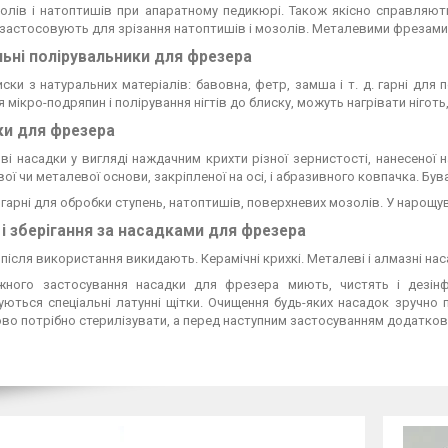
олів і натоптишів при апаратному педикюрі. Також якісно справляють
застосовують для зрізання натоптишів і мозолів. Металевими фрезами 
ьні полірувальники для фрезера
иски з натуральних матеріалів: бавовна, фетр, замша і т. д. гарні для 
 мікро-подряпин і полірування нігтів до блиску, можуть нагрівати ніготь,
ки для фрезера
і насадки у вигляді наждачним крихти різної зернистості, нанесеної 
ої чи металевої основи, закріпленої на осі, і абразивного ковпачка. Був
гарні для обробки ступень, натоптишів, поверхневих мозолів. У нарощу
і зберігання за насадками для фрезера
після використання викидають. Керамічні крихкі. Металеві і алмазні наса
жного застосування насадки для фрезера миють, чистять і дезінф
уються спеціальні латунні щітки. Очищення будь-яких насадок зручно
во потрібно стерилізувати, а перед наступним застосуванням додатков