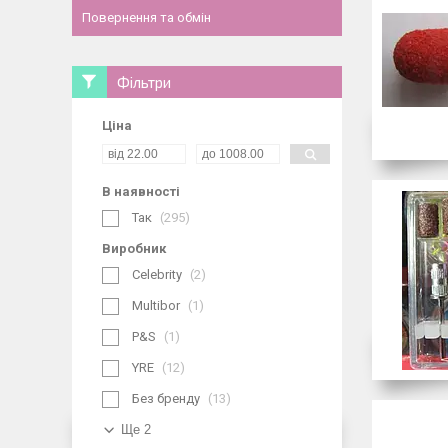
Повернення та обмін
Фільтри
Ціна
В наявності
Так
295
Виробник
Celebrity
2
Multibor
1
P&S
1
YRE
12
Без бренду
13
Ще 2