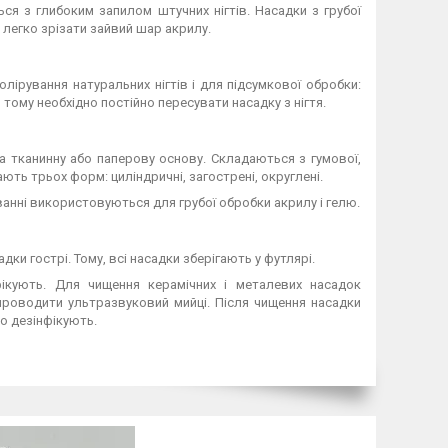
ся з глибоким запилом штучних нігтів. Насадки з грубої
легко зрізати зайвий шар акрилу.
полірування натуральних нігтів і для підсумкової обробки:
 тому необхідно постійно пересувати насадку з нігтя.
на тканинну або паперову основу. Складаються з гумової,
ають трьох форм: циліндричні, загострені, округлені.
ванні використовуються для грубої обробки акрилу і гелю.
дки гострі. Тому, всі насадки зберігають у футлярі.
ікують. Для чищення керамічних і металевих насадок
 проводити ультразвуковий мийці. Після чищення насадки
о дезінфікують.