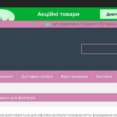
вул. Дерев'янка, 7. Індекс:61103, Харків,
влення?
Доставка і оплата
Акції та знижки
Контакти
адки для фрезера
икористовуються для обробки кутикули і поверхні нігтя, формування н