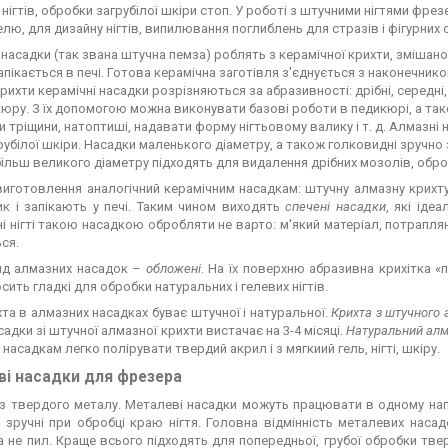
нігтів, обробки загрубілої шкіри стоп. У роботі з штучними нігтями фре
гелю, для дизайну нігтів, випилювання поглиблень для стразів і фігурних 
 насадки (так звана штучна пемза) роблять з керамічної крихти, зміша
апікається в печі. Готова керамічна заготівля з'єднується з наконечник
крихти керамічні насадки розрізняються за абразивності: дрібні, середн
юру. З їх допомогою можна виконувати базові роботи в педикюрі, а так
 тріщини, натоптиші, надавати форму нігтьовому валику і т. д. Алмазн
агрубілої шкіри. Насадки маленького діаметру, а також голковидні зручн
ільш великого діаметру підходять для видалення дрібних мозолів, оброб
виготовлення аналогічний керамічним насадкам: штучну алмазну крихт
ик і запікають у печі. Таким чином виходять
спечені насадки
, які іде
і нігті такою насадкою обробляти не варто: м'який матеріал, потрапля
ся.
ид алмазних насадок –
обложені
. На їх поверхню абразивна крихітка 
осить гладкі для обробки натуральних і гелевих нігтів.
та в алмазних насадках буває штучної і натуральної.
Крихта з штучного 
садки зі штучної алмазної крихти вистачає на 3-4 місяці.
Натуральний ал
насадкам легко полірувати твердий акрил і з мягкиий гель, нігті, шкіру.
і насадки для фрезера
 з твердого металу. Металеві насадки можуть працювати в одному на
 зручні при обробці краю нігтя. Головна відмінність металевих наса
а не пил. Краще всього підходять для попередньої, грубої обробки тве