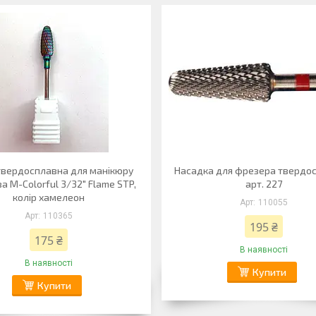
твердосплавна для манікюру
Насадка для фрезера твердо
а M-Colorful 3/32" Flame STP,
арт. 227
колір хамелеон
110055
110365
195 ₴
175 ₴
В наявності
В наявності
Купити
Купити