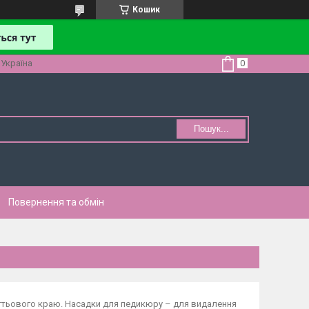
Кошик
 Україна
Пошук...
Повернення та обмін
ігтьового краю. Насадки для педикюру – для видалення