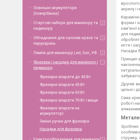
врослого 
Зовнішні акумулятори
акрилу і 
(повербанки)
Керамічні
Стартові набори для манікюру та
форма і з
педикюру
кам'яної 
для педик
Обладнання для салонів краси та
обробляти
перукарень
нігтя і з
Насадки б
Лампи для манікюру Led, Sun, УФ
Принцип 
Фрезери і насадки для манікюру і
наконечн
педикюру
натуральн
забуваєть
Фрезерні апарати до 45 Вт
Другий в
Фрезерні апарати 45 Вт
щільні і д
Фрезерні апарати 65 Вт
Сама крих
Фрезерні апарати 70 Вт і вище
роботі на
Фрезерні апарати на
алмазним 
акумуляторі
Металев
Змінні ручки для фрезера
Зроблені
Насадки для фрезера
особливо
стружку, 
Електрообладнання для манікюру