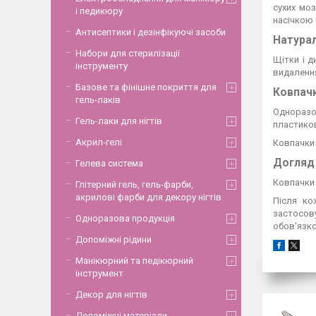
сухих моз
і педикюру
насічкою 
Антисептики і дезінфікуючі засоби
Натурал
Набори для стерилізації
Щітки і д
інструменту
видалення
Базове та фінішне покриття для
Ковпач
гель-лаків
Одноразов
Гель-лаки для нігтів
пластиков
Акрил-гелі
Ковпачки 
Догляд 
Гелева система
Ковпачки 
Глітерний гель, гель-фарби,
акрилові фарби для декору нігтів
Після ко
застосов
Одноразова продукція
обов'язко
Допоміжні рідини
Манікюрний та педікюрний
інструмент
Декор для нігтів
Допоміжні матеріали