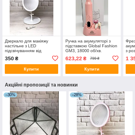
Дзеркало для макіяжу
Ручка на акумуляторі з
Фрез
настільне з LED
підставкою Global Fashion
акум
підсвічуванням від
GM3, 18000 об/хв.
з ро
акумулятора 3 режими
Вт, 
350
623,22
1 3
₴
₴
799 ₴
свічення JF-110A Білий
Купити
Купити
Акційні пропозиції та новинки
–30%
–28%