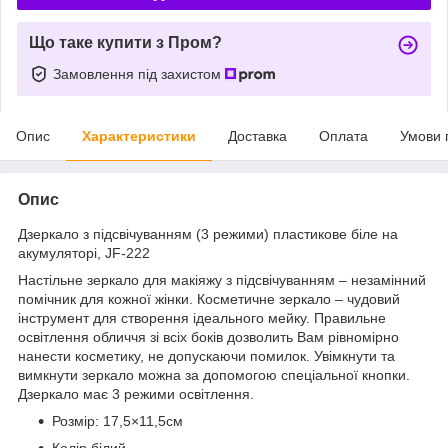
Що таке купити з Пром?
Замовлення під захистом
Опис
Характеристики
Доставка
Оплата
Умови 
Опис
Дзеркало з підсвічуванням (3 режими) пластикове біле на
акумуляторі, JF-222
Настільне зеркало для макіяжу з підсвічуванням – незамінний
помічник для кожної жінки. Косметичне зеркало – чудовий
інструмент для створення ідеального мейку. Правильне
освітлення обличчя зі всіх боків дозволить Вам рівномірно
нанести косметику, не допускаючи помилок. Увімкнути та
вимкнути зеркало можна за допомогою спеціальної кнопки.
Дзеркало має 3 режими освітлення.
Розмір: 17,5×11,5см
Колір білий