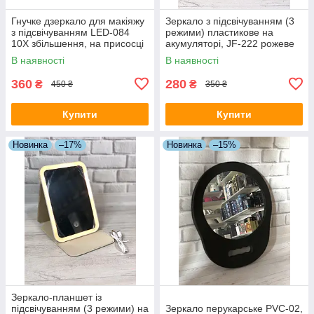
Гнучке дзеркало для макіяжу
Зеркало з підсвічуванням (3
з підсвічуванням LED-084
режими) пластикове на
10X збільшення, на присосці
акумуляторі, JF-222 рожеве
В наявності
В наявності
360
280
₴
₴
450 ₴
350 ₴
Купити
Купити
Новинка
–17%
Новинка
–15%
Зеркало-планшет із
підсвічуванням (3 режими) на
Зеркало перукарське PVC-02,