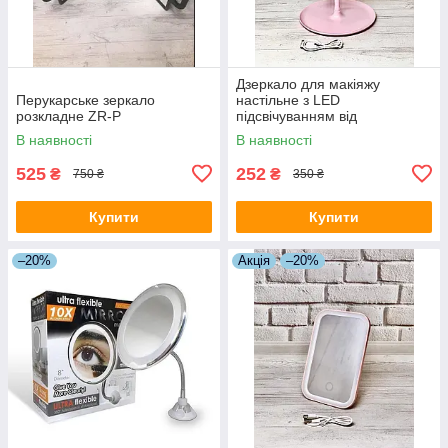
Дзеркало для макіяжу
Перукарське зеркало
настільне з LED
розкладне ZR-P
підсвічуванням від
акумулятора 3 режими
В наявності
В наявності
свічення JF-110A Рожевий
525
252
₴
₴
750 ₴
350 ₴
Купити
Купити
–20%
Акція
–20%