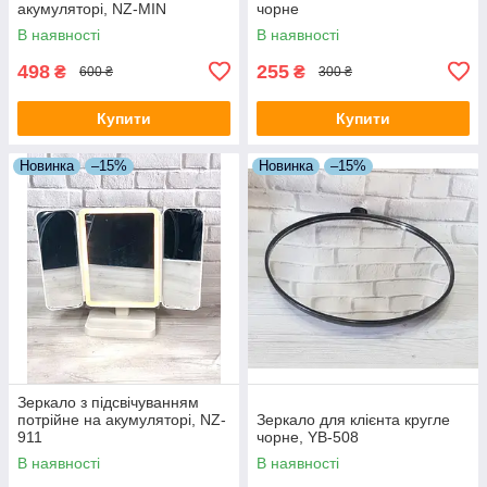
акумуляторі, NZ-MIN
чорне
В наявності
В наявності
498
255
₴
₴
600 ₴
300 ₴
Купити
Купити
Новинка
–15%
Новинка
–15%
Зеркало з підсвічуванням
потрійне на акумуляторі, NZ-
Зеркало для клієнта кругле
911
чорне, YB-508
В наявності
В наявності