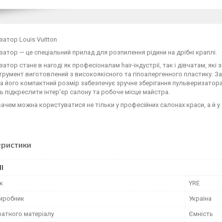
атор Louis Vuitton
атор — це спеціальний прилад для розпилення рідини на дрібні краплі.
атор стане в нагоді як професіоналам hair-індустрії, так і дівчатам, як
трумент виготовлений з високоякісного та гіпоалергенного пластику. 
 а його компактний розмір забезпечує зручне зберігання пульверизатора
 підкреслити інтер'єр салону та робоче місце майстра.
чем можна користуватися не тільки у професійних салонах краси, а й у
еристики
І
к
YRE
виробник
Україна
ратного матеріалу
Ємність