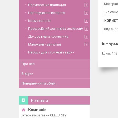
Матеріа
Перукарське приладдя
Тип ємно
Нарощування волосся
КОРИСТ
Косметологія
Професійний догляд за волоссям
Вид акс
Декоративна косметика
Інформ
Манекени навчальні
Набори для стрижки тварин
Ціна:
148
Про нас
Відгуки
Повернення та обмін
Контакти
Інтернет-магазин CELEBRITY