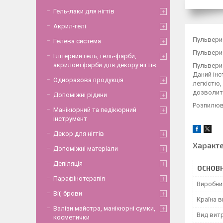
Гель-лаки для нігтів
Акрил-гелі
Пульвериз
Гелева система
Пульвериз
Глітерний гель, гель-фарби,
акрилові фарби для декору нігтів
Пульвериз
Даний інс
Одноразова продукція
легкістю,
дозволить
Допоміжні рідини
Розпилюва
Манікюрний та педікюрний
інструмент
Декор для нігтів
Характ
Допоміжні матеріали
Депіляція
ОСНОВН
Парафінотерапія
Виробни
Вії, брови
Країна 
Валізи майстра, манікюрні сумки,
Вид вит
косметички