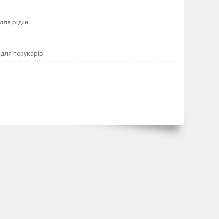
для рідин
 для перукарів