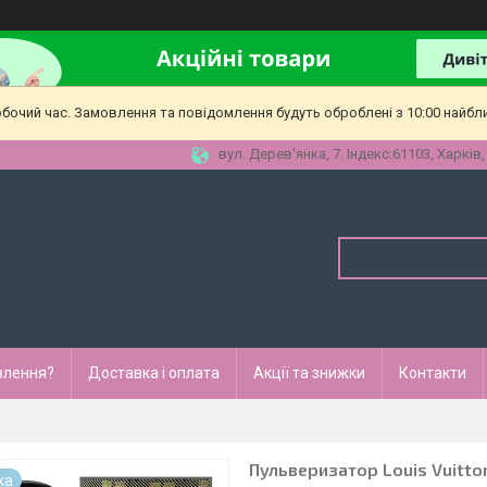
обочий час. Замовлення та повідомлення будуть оброблені з 10:00 найбл
вул. Дерев'янка, 7. Індекс:61103, Харків,
влення?
Доставка і оплата
Акції та знижки
Контакти
Пульверизатор Louis Vuitto
ка