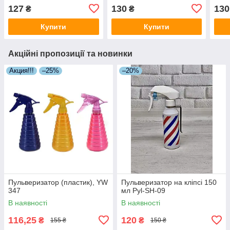
з принтом), 500 мл
з пр
127
130
130
₴
₴
Купити
Купити
Акційні пропозиції та новинки
Акция!!!
–25%
–20%
Пульверизатор (пластик), YW
Пульверизатор на кліпсі 150
347
мл Pyl-SH-09
В наявності
В наявності
116,25
120
₴
₴
155 ₴
150 ₴