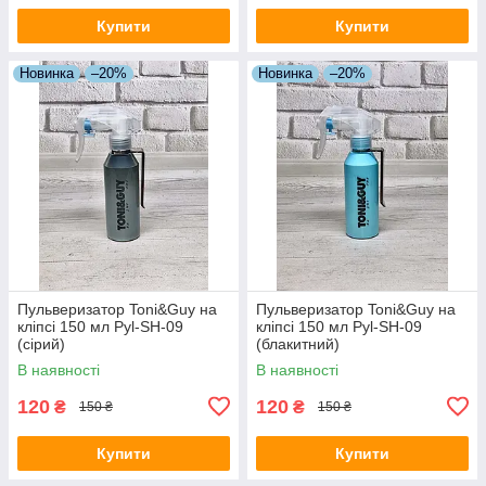
Купити
Купити
Новинка
–20%
Новинка
–20%
Пульверизатор Toni&Guy на
Пульверизатор Toni&Guy на
кліпсі 150 мл Pyl-SH-09
кліпсі 150 мл Pyl-SH-09
(сірий)
(блакитний)
В наявності
В наявності
120
120
₴
₴
150 ₴
150 ₴
Купити
Купити