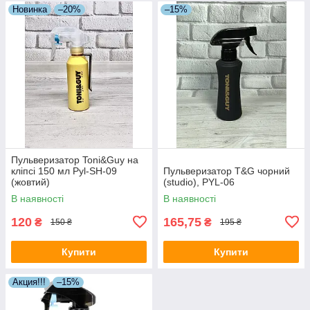
Новинка
–20%
–15%
Пульверизатор Toni&Guy на
кліпсі 150 мл Pyl-SH-09
Пульверизатор T&G чорний
(жовтий)
(studio), PYL-06
В наявності
В наявності
120
165,75
₴
₴
150 ₴
195 ₴
Купити
Купити
Акция!!!
–15%