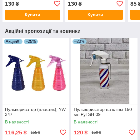
з принтом), 500 мл
з принтом), 500 мл
130
130
85
₴
₴
Купити
Купити
Акційні пропозиції та новинки
Акция!!!
–25%
–20%
Пульверизатор (пластик), YW
Пульверизатор на кліпсі 150
347
мл Pyl-SH-09
В наявності
В наявності
116,25
120
₴
₴
155 ₴
150 ₴