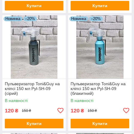
Купити
Купити
Новинка
–20%
Новинка
–20%
Пульверизатор Toni&Guy на
Пульверизатор Toni&Guy на
кліпсі 150 мл Pyl-SH-09
кліпсі 150 мл Pyl-SH-09
(сірий)
(блакитний)
В наявності
В наявності
120
120
₴
₴
150 ₴
150 ₴
Купити
Купити