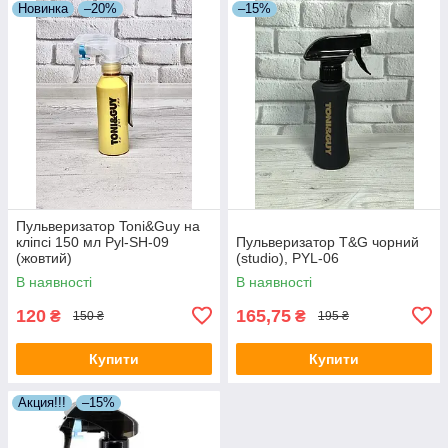
Новинка
–20%
–15%
Пульверизатор Toni&Guy на
кліпсі 150 мл Pyl-SH-09
Пульверизатор T&G чорний
(жовтий)
(studio), PYL-06
В наявності
В наявності
120
165,75
₴
₴
150 ₴
195 ₴
Купити
Купити
Акция!!!
–15%