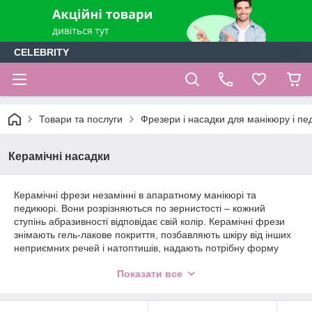
CELEBRITY
Товари та послуги
Фрезери і насадки для манікюру і п
Керамічні насадки
Керамічні фрези незамінні в апаратному манікюрі та
педикюрі. Вони розрізняються по зернистості – кожний
ступінь абразивності відповідає свій колір. Керамічні фрези
знімають гель-лакове покриття, позбавляють шкіру від інших
неприємних речей і натоптишів, надають потрібну форму
нігтьовим валикам.
Показати все
Керамічні фрези для апаратного манікюру і педикюру
розрізняються за типом абразивності:
• Суперкрупный абразив. Насадка чорного кольору добре