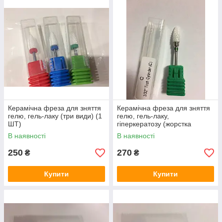
надавати опиливаемым поверхонь ідеальну гладкість за дуже
короткий час. Вона має високу ступінь гостроти, однак не
травмує нігті і шкіру. Особливості керамічних фрез полягають
у тому, що вони не схильні до корозії, не нагріваються і не
забиваються пилом. Прекрасно зарекомендувала себе в
медичному педикюрі. Керамічні фрези можна
використовувати при вологій і сухій обробці.
Призначення та використання:
Відмінно підходить для зняття штучних матеріалів з нігтів,
обробки мозолів, тріщин. Значно економить час при
видаленні гель-лакових покриттів і гелю, дозволяє обійтися
Керамічна фреза для зняття
Керамічна фреза для зняття
без розм'якшуються рідин і довгого очікування. Час зняття
гелю, гель-лаку (три види) (1
гелю, гель-лаку,
гель-лаку значно скорочується: всього 5-10 хвилин.
ШТ)
гіперкератозу (жорстка
Підлягають дезінфекції та стерилізації. При падінні з висоти
насічка)
В наявності
В наявності
можуть розбиватися, тому потребують дбайливого
зберігання.
250
270
₴
₴
Купити
Купити