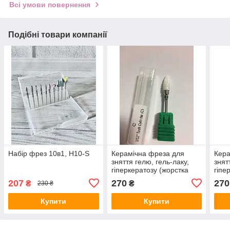
Всі умови повернення
Подібні товари компанії
Набір фрез 10в1, H10-S
Керамічна фреза для
Кера
зняття гелю, гель-лаку,
знят
гіперкератозу (жорстка
гіпе
насічка)
насі
207
270
270
₴
₴
230 ₴
Купити
Купити