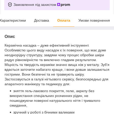
Замовлення під захистом
Характеристики
Доставка
Оплата
Умови повернення
Опис
Керамічна насадка – дуже ефективний інструмент.
Особливістю цього виду насадок є їх поверхня, що має дуже
неоднорідну структуру, завдяки чому процес обробки шкіри
радує рівномірністю та виключно гладким результатом.
Міцність та твердість кераміки значно вища ніж у металу. Зуб'я
вдається заточити набагато краще, і вони довше залишаються
гострими. Вони безпечні та не травмують шкіру.
Застосовується в галузі нігтьового сервісу, безпосередньо для
апаратного манікюру та педикюру для:
зняття гель-лакового покриття, гелю, акрилу без
використання спеціальних розчинних рідин, не
пошкоджуючи поверхні натурального нігтя і тривалого
ожидання,
зручний у роботі з бічними валиками