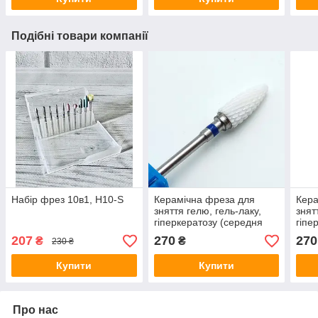
Подібні товари компанії
Набір фрез 10в1, H10-S
Керамічна фреза для
Кера
зняття гелю, гель-лаку,
знят
гіперкератозу (середня
гіпе
насічка)
насі
207
270
270
₴
₴
230 ₴
Купити
Купити
Про нас