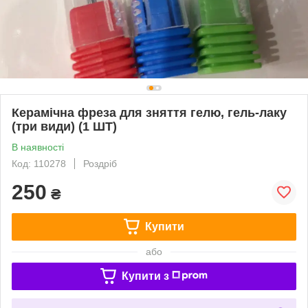
Керамічна фреза для зняття гелю, гель-лаку
(три види) (1 ШТ)
В наявності
Код: 110278
Роздріб
250
₴
Купити
або
Купити з