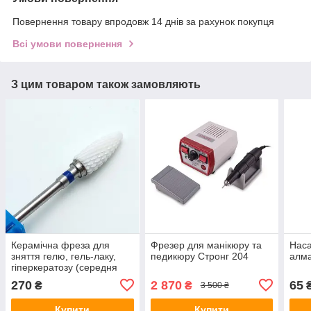
Повернення товару впродовж 14 днів за рахунок покупця
Всі умови повернення
З цим товаром також замовляють
Керамічна фреза для
Фрезер для манікюру та
Наса
зняття гелю, гель-лаку,
педикюру Стронг 204
алма
гіперкератозу (середня
насічка)
270
2 870
65
₴
₴
3 500 ₴
Купити
Купити