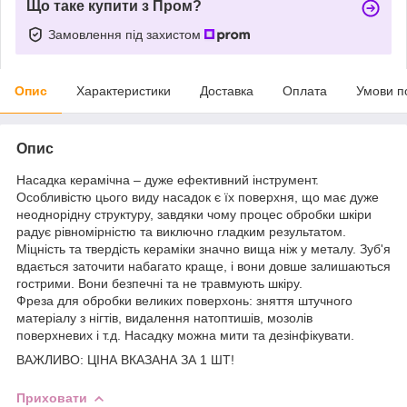
Що таке купити з Пром?
Замовлення під захистом
Опис
Характеристики
Доставка
Оплата
Умови п
Опис
Насадка керамічна – дуже ефективний інструмент.
Особливістю цього виду насадок є їх поверхня, що має дуже
неоднорідну структуру, завдяки чому процес обробки шкіри
радує рівномірністю та виключно гладким результатом.
Міцність та твердість кераміки значно вища ніж у металу. Зуб'я
вдається заточити набагато краще, і вони довше залишаються
гострими. Вони безпечні та не травмують шкіру.
Фреза для обробки великих поверхонь: зняття штучного
матеріалу з нігтів, видалення натоптишів, мозолів
поверхневих і т.д. Насадку можна мити та дезінфікувати.
ВАЖЛИВО: ЦІНА ВКАЗАНА ЗА 1 ШТ!
Приховати