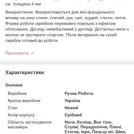
см. толщина 4 мм
Використання: Використовується для міо-фасціального
впливу на зону спини, плечей, рук, шиї, грудей, стегон, литок.
Форма роботи скребком переважно повільна з ефектом
обтискання. Догляд: невибагливий у догляді. Достатньо мити з
милом чи протирати спиртом. Після витирання на сухий
скребок готовий до роботи.
Приховати
Характеристики
Основні
Виробник
Ручна Робота
Країна виробник
Україна
Стан
Новий
Колір корпусу
Срібний
Область застосування
Ноги, Коліна, Все тіло,
масажера
Ступні, Передпліччя, Плечі,
Стегна, Ікри, Пальці ніг, Шия,