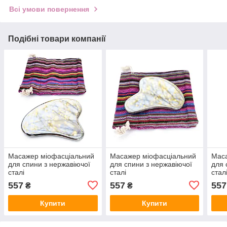
Всі умови повернення
Подібні товари компанії
Масажер міофасціальний
Масажер міофасціальний
Мас
для спини з нержавіючої
для спини з нержавіючої
для 
сталі
сталі
стал
557
557
557
₴
₴
Купити
Купити