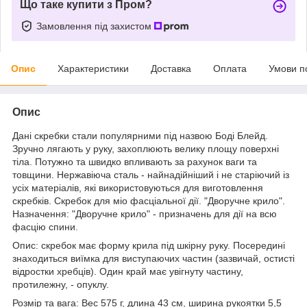
Що таке купити з Пром?
Замовлення під захистом
Опис
Характеристики
Доставка
Оплата
Умови п
Опис
Дані скребки стали популярними під назвою Боді Блейд.
Зручно лягають у руку, захоплюють велику площу поверхні
тіла. Потужно та швидко впливають за рахунок ваги та
товщини. Нержавіюча сталь - найнадійніший і не старіючий із
усіх матеріалів, які використовуються для виготовлення
скребків. Скребок для міо фасціальної дії. "Дворучне крило".
Назначення: "Дворучне крило" - призначень для дії на всю
фасцію спини.
Опис: скребок має форму крила під шкірну руку. Посередині
знаходиться виїмка для виступаючих частин (зазвичай, остисті
відростки хребців). Один край має увігнуту частину,
протилежну, - опуклу.
Розмір та вага: Вес 575 г, длина 43 см, ширина рукоятки 5,5