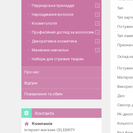
Перукарське приладдя
Тип
Нарощування волосся
Тип хар
Косметологія
Потужні
Професійний догляд за волоссям
Тип лам
Декоративна косметика
Признач
Манекени навчальні
Склад н
Набори для стрижки тварин
Потужні
Про нас
Матеріал
Відгуки
Викорис
Повернення та обмін
Дно
Сенсор 
Контакти
РК-дисп
Кількіст
Інтернет-магазин CELEBRITY
Вид фре