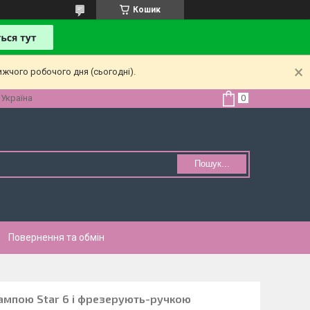
Кошик
ижчого робочого дня (сьогодні).
 Україна
Пошук...
Повернення та обмін
лампою Star 6 і фрезерують-ручкою