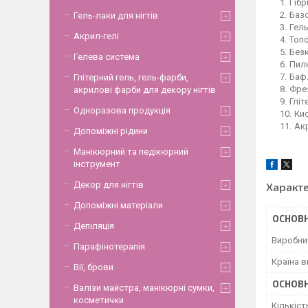
Гібр
Базо
Гель-лаки для нігтів
Гель
Акрил-гелі
Топо
Безк
Гелева система
Пил
Баф
Глітерний гель, гель-фарби,
Фре
акрилові фарби для декору нігтів
Гліт
Одноразова продукція
Кис
Акр
Допоміжні рідини
Манікюрний та педікюрний
інструмент
Декор для нігтів
Характ
Допоміжні матеріали
ОСНОВН
Депіляція
Виробни
Парафінотерапія
Країна 
Вії, брови
ОСНОВН
Валізи майстра, манікюрні сумки,
косметички
Кількіст