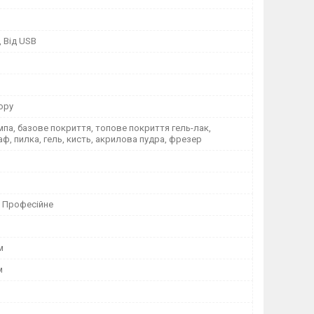
, Від USB
юру
па, базове покриття, топове покриття гель-лак,
аф, пилка, гель, кисть, акрилова пудра, фрезер
 Професійне
м
м