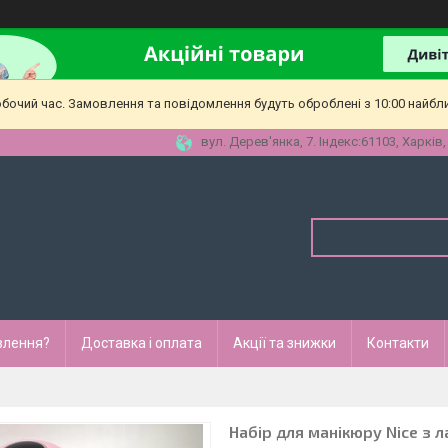
обочий час. Замовлення та повідомлення будуть оброблені з 10:00 найбл
вул. Дерев'янка, 7. Індекс:61103, Харків,
влення?
Доставка і оплата
Акції та знижки
Контакти
Набір для манікюру Nice з 