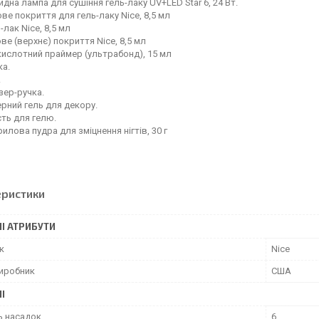
идна лампа для сушіння гель-лаку UV+LED Star 6, 24 Вт.
ве покриття для гель-лаку Nice, 8,5 мл
-лак Nice, 8,5 мл
ве (верхнє) покриття Nice, 8,5 мл
ислотний праймер (ультрабонд), 15 мл
ка.
.
зер-ручка.
ерний гель для декору.
ть для гелю.
илова пудра для зміцнення нігтів, 30 г
еристики
І АТРИБУТИ
к
Nice
виробник
США
І
ь насадок
6