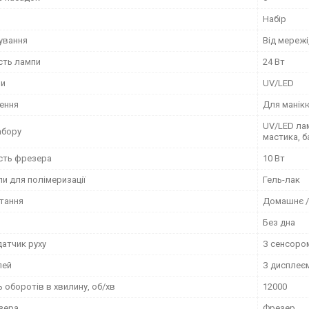
Набір
чування
Від мережі
сть лампи
24 Вт
пи
UV/LED
ення
Для манік
UV/LED лам
абору
мастика, б
сть фрезера
10 Вт
и для полімеризації
Гель-лак
тання
Домашнє /
Без дна
датчик руху
З сенсоро
лей
З дисплеє
ь оборотів в хвилину, об/хв
12000
зера
Фрезер