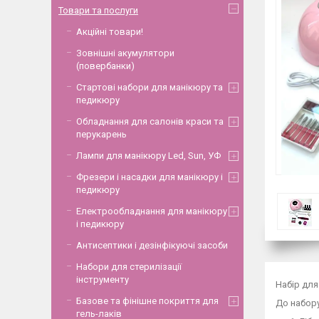
Товари та послуги
Акційні товари!
Зовнішні акумулятори
(повербанки)
Стартові набори для манікюру та
педикюру
Обладнання для салонів краси та
перукарень
Лампи для манікюру Led, Sun, УФ
Фрезери і насадки для манікюру і
педикюру
Електрообладнання для манікюру
і педикюру
Антисептики і дезінфікуючі засоби
Набори для стерилізації
інструменту
Набір для
Базове та фінішне покриття для
До набору
гель-лаків