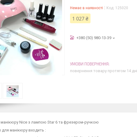
Немає в наявності
Код:
125020
1 027 ₴
+380 (50) 980-13-39
повернення товару протягом 14 дн
 манікюру Nice з лампою Star 6 та фрезером-ручкою
 для манікюру входить :