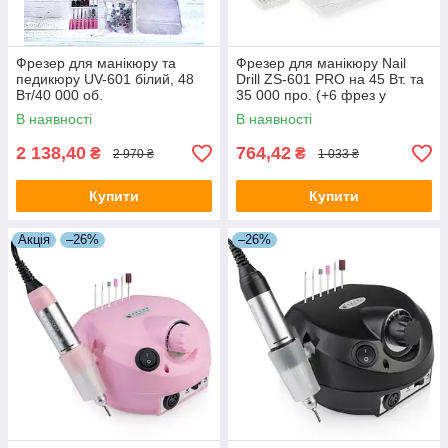
Фрезер для манікюру та
Фрезер для манікюру Nail
педикюру UV-601 білий, 48
Drill ZS-601 PRO на 45 Вт. та
Вт/40 000 об.
35 000 про. (+6 фрез у
подарунок) срібло
В наявності
В наявності
2 138,40
764,42
₴
₴
2 970 ₴
1 033 ₴
Купити
Купити
Акція
–26%
–26%