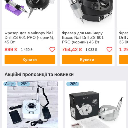
Фрезер для манікюру Nail
Фрезер для манікюру
Фрез
Drill ZS-601 PRO (чорний),
Bucos Nail Drill ZS-601
Dril
45 Вт
PRO (чорний) 45 Вт
35 0
пода
899
764,42
1 2
₴
₴
1 450 ₴
1 033 ₴
Купити
Купити
Акційні пропозиції та новинки
Акція
–28%
–26%