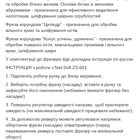
та обробки бічних валиків. Основа-бочка зі змінними
абразивами - призначена для ефективного видалення
натоптишів, шліфування шкірних огрубілостей.
Фреза корундова "Циліндр" - призначена для обробки
вільного краю та шліфування нігтів.
Фреза корундова "Конус усічень, удлинень" - призначена для
обробки поверхні нігтя, міжпальцевих проміжків і вільного
краю, шліфування шкіри.
У комплектації до фрезера йде докладна інструкція по-русски
ІНСТРУКЦІЯ з роботи з Nail Drill ZS-601:
1. Підключіть робочу ручку до блоку керування;
2. Виберіть потрібну фрезу (насадку), вставте в ручку та
зафіксуйте його наконечник (небажано вмикати фрезер без
насадки!)
3. Поверніть регулятор швидкості направо, щоб прискорити
швидкість (на максимальній швидкості працювати небажано!);
4. За допомогою реверсу можете регулювати напрямок
обертання фрези (насадки) зліва/праворуч (перед
перемиканням реверсу поставте фрезер на мінімальний
оборот).