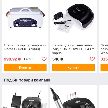
Стерилізатор сухожаровий
Лампа для сушіння гель-
Ламп
шафа CH-360T (білий)
лаку SUN X UV/LED, 54 Вт
лак
чорна
Whit
998,92
540
315
₴
₴
1 469 ₴
Купити
Купити
Подібні товари компанії