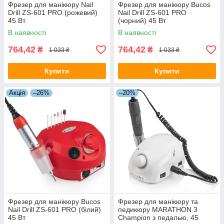
Фрезер для манікюру Nail
Фрезер для манікюру Bucos
Drill ZS-601 PRO (рожевий)
Nail Drill ZS-601 PRO
45 Вт
(чорний) 45 Вт
В наявності
В наявності
764,42
764,42
₴
₴
1 033 ₴
1 033 ₴
Купити
Купити
Акція
–26%
–20%
Фрезер для манікюру Bucos
Фрезер для манікюру та
Nail Drill ZS-601 PRO (білий)
педикюру MARATHON 3
45 Вт
Champion з педалью, 45