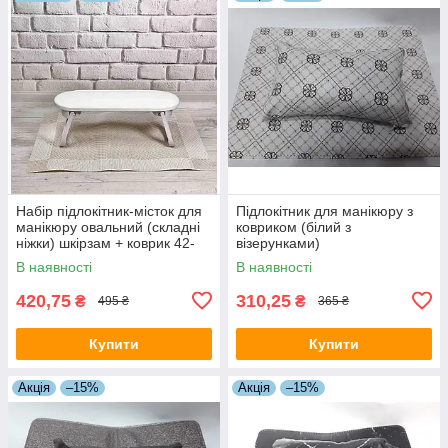
Набір підлокітник-місток для
Підлокітник для манікюру з
манікюру овальний (складні
ковриком (білий з
ніжки) шкірзам + коврик 42-
візерунками)
8/9/10, білий
В наявності
В наявності
420,75
310,25
₴
₴
495 ₴
365 ₴
Купити
Купити
Акція
–15%
Акція
–15%