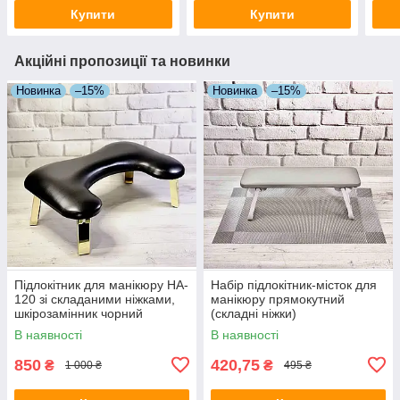
Купити
Купити
Акційні пропозиції та новинки
Новинка
–15%
Новинка
–15%
Підлокітник для манікюру HA-
Набір підлокітник-місток для
120 зі складаними ніжками,
манікюру прямокутний
шкірозамінник чорний
(складні ніжки)
шкірзам+коврик 42-8/9/10,
В наявності
В наявності
світло-сірий
850
420,75
₴
₴
1 000 ₴
495 ₴