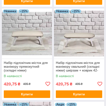
Купити
Купити
Новинка
–15%
Новинка
–15%
Набір підлокітник-місток для
Набір підлокітник-місток для
манікюру прямокутний
манікюру овальний (складні
(складні ніжки)
ніжки) шкірзам + коврик 42-
шкірзам+коврик 42-8/9/10,
8/9/10, бежевий
В наявності
В наявності
бежевий
420,75
420,75
₴
₴
495 ₴
495 ₴
Купити
Купити
Новинка
–15%
Акція
–15%