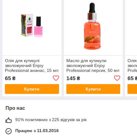
Олія для кутикулі
Масло для кутикули
Олія
зволожуючий Enjoy
зволожуючий Enjoy
звол
Рrofessional ананас, 15 мл
Рrofessional персик, 50 мл
Рrof
мл
65
145
65
₴
₴
Купити
Купити
Про нас
91% позитивних з 225 відгуків за рік
Працює з 11.03.2016