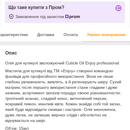
Що таке купити з Пром?
Замовлення під захистом
арактеристики
Доставка
Оплата
Умови повернення
Опис
Олія для кутикулі зволожуючий Cuticle Oil Enjoy professional
Мастила для кутикулі від ТМ «Enjoy» створені командою
фахівців для професійного використання. Вони не лише
глибоко увлажнюють, живлять, а й регенерують шкіру. Сухий
матрикс після першого використання стане гладким і дуже
нежним, асортимент запахів порадує своєю різноманітністю:
тропічний ананас, сладкий кокос, витончений персик,
яскравий лимон, манливі квіти. Кожен знайде собі той запах,
який буде відповідати смакам і настрою. Олія економічна,
дуже легка, не залишає жирних слідів і абсолютно не
відчувається на шкірі.
Об'єм: 15мл