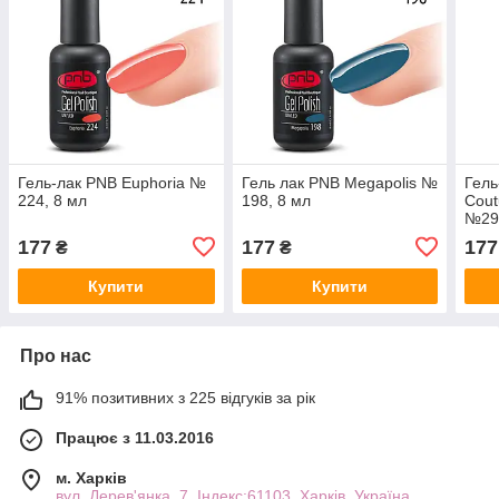
Гель-лак PNB Euphoria №
Гель лак PNB Megapolis №
Гель
224, 8 мл
198, 8 мл
Cout
№29
177
177
177
₴
₴
Купити
Купити
Про нас
91% позитивних з 225 відгуків за рік
Працює з 11.03.2016
м. Харків
вул. Дерев'янка, 7. Індекс:61103, Харків, Україна