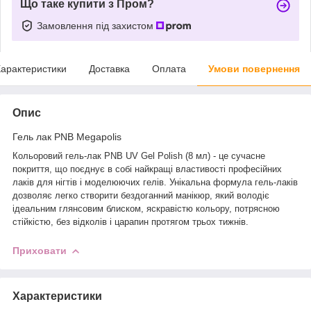
Що таке купити з Пром?
Замовлення під захистом
арактеристики
Доставка
Оплата
Умови повернення
Опис
Гель лак PNB Megapolis
Кольоровий гель-лак PNB UV Gel Polish (8 мл) - це сучасне
покриття, що поєднує в собі найкращі властивості професійних
лаків для нігтів і моделюючих гелів. Унікальна формула гель-лаків
дозволяє легко створити бездоганний манікюр, який володіє
ідеальним глянсовим блиском, яскравістю кольору, потрясною
стійкістю, без відколів і царапин протягом трьох тижнів.
Приховати
Характеристики