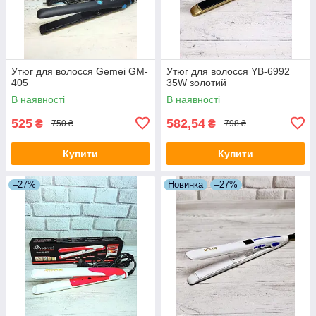
Утюг для волосся Gemei GM-
Утюг для волосся YB-6992
405
35W золотий
В наявності
В наявності
525
582,54
₴
₴
750 ₴
798 ₴
Купити
Купити
–27%
Новинка
–27%