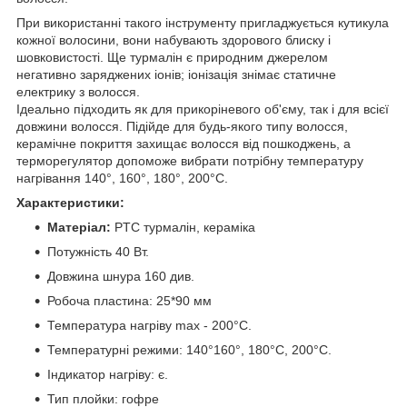
При використанні такого інструменту пригладжується кутикула
кожної волосини, вони набувають здорового блиску і
шовковистості. Ще турмалін є природним джерелом
негативно заряджених іонів; іонізація знімає статичне
електрику з волосся.
Ідеально підходить як для прикоріневого об'єму, так і для всієї
довжини волосся. Підійде для будь-якого типу волосся,
керамічне покриття захищає волосся від пошкоджень, а
терморегулятор допоможе вибрати потрібну температуру
нагрівання 140°, 160°, 180°, 200°С.
Характеристики:
Матеріал:
PTC турмалін, кераміка
Потужність 40 Вт.
Довжина шнура 160 див.
Робоча пластина: 25*90 мм
Температура нагріву max - 200°С.
Температурні режими: 140°160°, 180°С, 200°С.
Індикатор нагріву: є.
Тип плойки: гофре