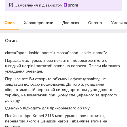
Замовлення під захистом
Опис
Характеристики
Доставка
Оплата
Умови п
Опис
class="span_inside_name">
class="span_inside_name">
Параска має турмалінове покриття, перевагою якого є
швидкий нагрів і завзятий вплив на волосся. Плюси від такого
укладання очевидні.
Перш за все Ви створите об'ємну і ефектну зачіску, не
завдавши волоссю пошкоджень. До того ж укладання
зберігатиме свій первісний вигляд протягом дуже довгого
терміну, не вимагаючи при цьому специфічного та дорогого
догляду.
Ідеально підходить для прикоріневого об'єму.
Плойка гофре Kemei 2116 має турмалінове покриття,
перевагою якого є швидкий нагрів і дбайливе вплив на
волосся.