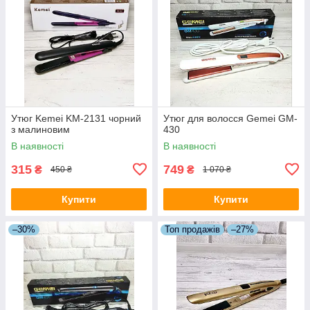
Утюг Kemei KM-2131 чорний
Утюг для волосся Gemei GM-
з малиновим
430
В наявності
В наявності
315
749
₴
₴
450 ₴
1 070 ₴
Купити
Купити
–30%
Топ продажів
–27%