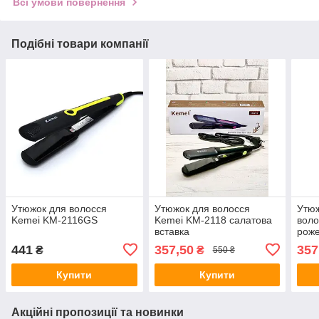
Всі умови повернення
Подібні товари компанії
Утюжок для волосся
Утюжок для волосся
Утюж
Kemei KM-2116GS
Kemei KM-2118 салатова
воло
вставка
роже
441
357,50
357
₴
₴
550 ₴
Купити
Купити
Акційні пропозиції та новинки