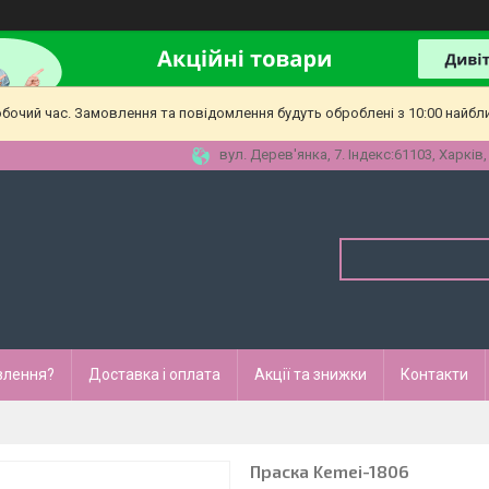
обочий час. Замовлення та повідомлення будуть оброблені з 10:00 найбл
вул. Дерев'янка, 7. Індекс:61103, Харків,
влення?
Доставка і оплата
Акції та знижки
Контакти
Праска Kemei-1806