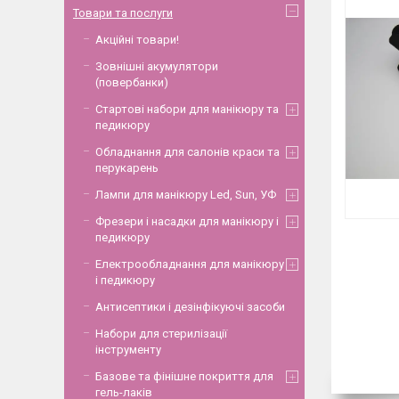
Товари та послуги
Акційні товари!
Зовнішні акумулятори
(повербанки)
Стартові набори для манікюру та
педикюру
Обладнання для салонів краси та
перукарень
Лампи для манікюру Led, Sun, УФ
Фрезери і насадки для манікюру і
педикюру
Електрообладнання для манікюру
і педикюру
Антисептики і дезінфікуючі засоби
Набори для стерилізації
інструменту
Базове та фінішне покриття для
гель-лаків