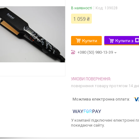
В наявності
Код:
139028
1 059 ₴
Купити
Купити з
+380 (50) 980-13-39
повернення товару протягом 14 дн
У компанії підключені електронні п
покидаючи сайту.