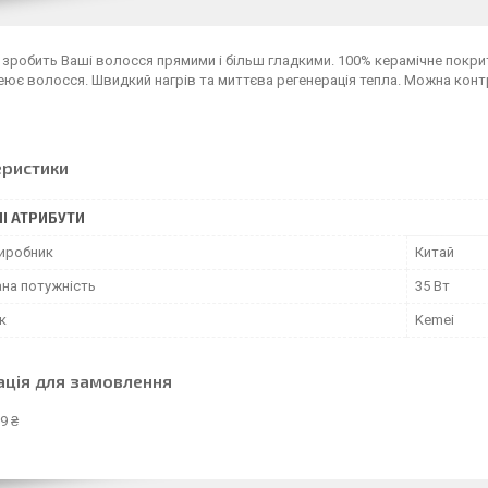
зробить Ваші волосся прямими і більш гладкими. 100% керамічне покритт
еює волосся. Швидкий нагрів та миттєва регенерація тепла. Можна кон
еристики
І АТРИБУТИ
виробник
Китай
на потужність
35 Вт
к
Kemei
ація для замовлення
9 ₴