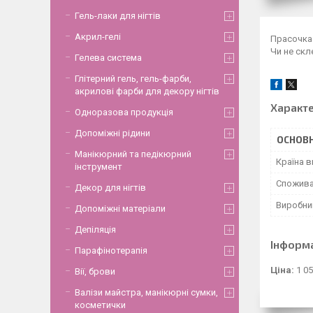
Гель-лаки для нігтів
Акрил-гелі
Прасочка 
Чи не скл
Гелева система
Глітерний гель, гель-фарби,
акрилові фарби для декору нігтів
Характ
Одноразова продукція
Допоміжні рідини
ОСНОВН
Манікюрний та педікюрний
Країна 
інструмент
Спожива
Декор для нігтів
Виробни
Допоміжні матеріали
Депіляція
Інформ
Парафінотерапія
Ціна:
1 05
Вії, брови
Валізи майстра, манікюрні сумки,
косметички