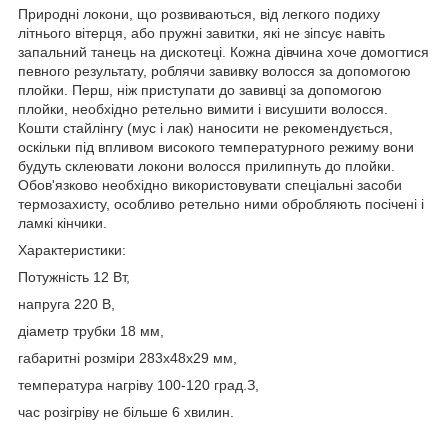
Природні локони, що розвиваються, від легкого подиху
літнього вітерця, або пружні завитки, які не зіпсує навіть
запальний танець на дискотеці. Кожна дівчина хоче домогтися
певного результату, роблячи завивку волосся за допомогою
плойки. Перш, ніж приступати до завивці за допомогою
плойки, необхідно ретельно вимити і висушити волосся.
Кошти стайлінгу (мус і лак) наносити не рекомендується,
оскільки під впливом високого температурного режиму вони
будуть склеювати локони волосся прилипнуть до плойки.
Обов'язково необхідно використовувати спеціальні засоби
термозахисту, особливо ретельно ними обробляють посічені і
ламкі кінчики.
Характеристики:
Потужність 12 Вт,
напруга 220 В,
діаметр трубки 18 мм,
габаритні розміри 283х48х29 мм,
температура нагріву 100-120 град.З,
час розігріву не більше 6 хвилин.