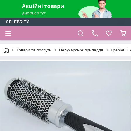
CELEBRITY
Товари та послуги
Перукарське приладдя
Гребінці і