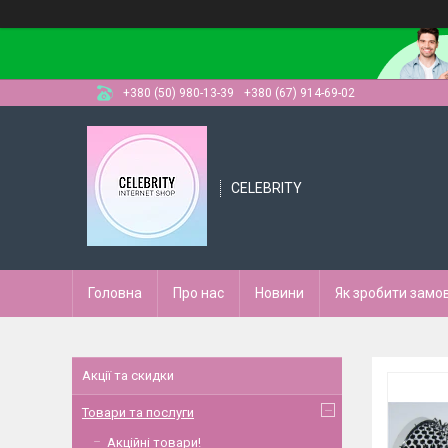
+380 (50) 980-13-39
+380 (67) 914-69-02
CELEBRITY
Головна
Про нас
Новини
Як зробити замо
Акції та скидки
Товари та послуги
Акційні товари!