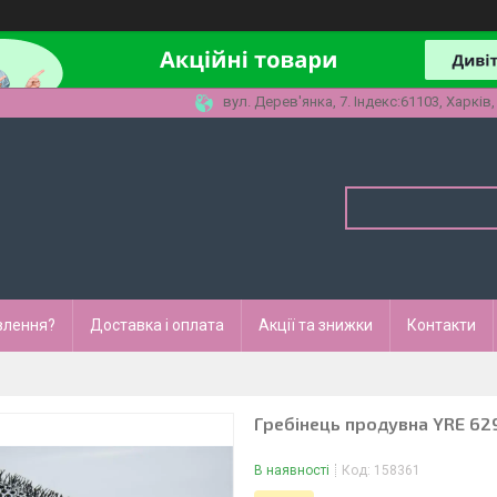
вул. Дерев'янка, 7. Індекс:61103, Харків,
влення?
Доставка і оплата
Акції та знижки
Контакти
Гребінець продувна YRE 629
В наявності
Код:
158361