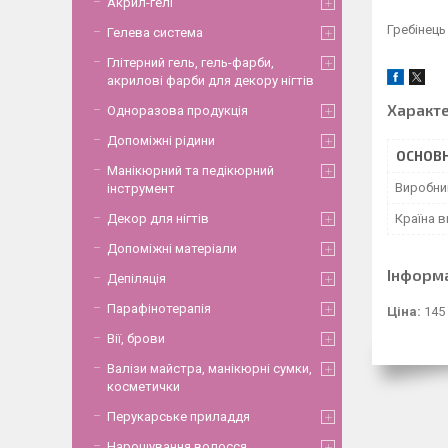
Акрил-гелі
Гребінець
Гелева система
Глітерний гель, гель-фарби,
акрилові фарби для декору нігтів
Характ
Одноразова продукція
Допоміжні рідини
ОСНОВН
Манікюрний та педікюрний
Виробни
інструмент
Країна 
Декор для нігтів
Допоміжні матеріали
Інформ
Депіляція
Парафінотерапія
Ціна:
145
Вії, брови
Валізи майстра, манікюрні сумки,
косметички
Перукарське приладдя
Нарощування волосся