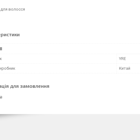
 для волосся
еристики
І
к
YRE
виробник
Китай
ація для замовлення
 ₴