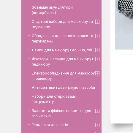
Зовнішні акумулятори
(повербанки)
Стартові набори для манікюру та
педикюру
Обладнання для салонів краси та
перукарень
Лампи для манікюру Led, Sun, УФ
Фрезери і насадки для манікюру і
педикюру
Електрообладнання для манікюру
і педикюру
Антисептики і дезінфікуючі засоби
Набори для стерилізації
інструменту
Базове та фінішне покриття для
гель-лаків
Гель-лаки для нігтів