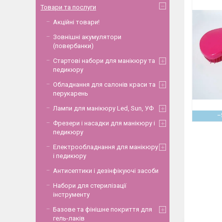
Товари та послуги
Акційні товари!
Зовнішні акумулятори
(повербанки)
Стартові набори для манікюру та
педикюру
Обладнання для салонів краси та
перукарень
Лампи для манікюру Led, Sun, УФ
–
Фрезери і насадки для манікюру і
педикюру
Електрообладнання для манікюру
і педикюру
Антисептики і дезінфікуючі засоби
Набори для стерилізації
інструменту
Базове та фінішне покриття для
гель-лаків