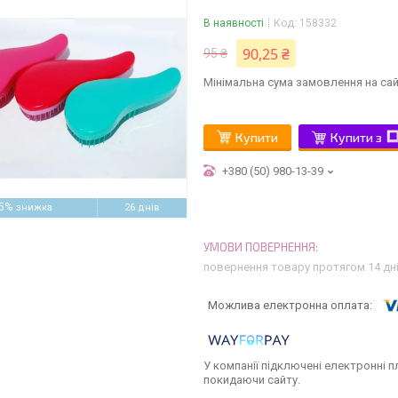
В наявності
Код:
158332
90,25 ₴
95 ₴
Мінімальна сума замовлення на сай
Купити
Купити з
+380 (50) 980-13-39
5%
26 днів
повернення товару протягом 14 дн
У компанії підключені електронні п
покидаючи сайту.