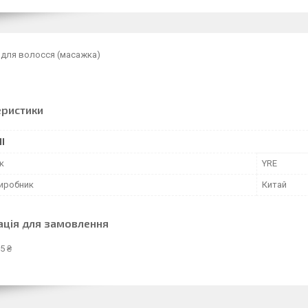
 для волосся (масажка)
еристики
І
к
YRE
виробник
Китай
ація для замовлення
5 ₴