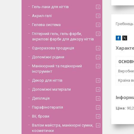
Гель-лаки для нігтів
Акрил-гелі
Гребінець
Гелева система
Глітерний гель, гель-фарби,
акрилові фарби для декору нігтів
Характ
Одноразова продукція
Допоміжні рідини
ОСНОВН
Манікюрний та педікюрний
Виробни
інструмент
Країна 
Декор для нігтів
Допоміжні матеріали
Інформ
Депіляція
Парафінотерапія
Ціна:
90,2
Вії, брови
Валізи майстра, манікюрні сумки,
косметички