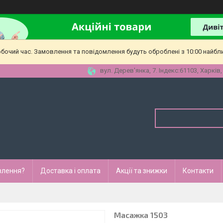
обочий час. Замовлення та повідомлення будуть оброблені з 10:00 найбл
вул. Дерев'янка, 7. Індекс:61103, Харків,
влення?
Доставка і оплата
Акції та знижки
Контакти
Масажка 1503