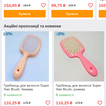
154,85
99,75
102
₴
₴
163 ₴
105 ₴
Купити
Купити
Акційні пропозиції та новинки
–37%
–37%
Гребінець для волосся Super
Гребінець для волосся Super
Hair Brush, бежева
Hair Brush, рожева
В наявності
В наявності
110,25
110,25
₴
₴
175 ₴
175 ₴