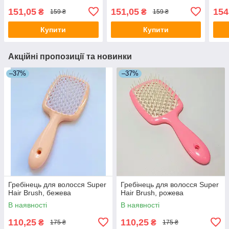
151,05
151,05
154
₴
₴
159 ₴
159 ₴
Купити
Купити
Акційні пропозиції та новинки
–37%
–37%
Гребінець для волосся Super
Гребінець для волосся Super
Hair Brush, бежева
Hair Brush, рожева
В наявності
В наявності
110,25
110,25
₴
₴
175 ₴
175 ₴