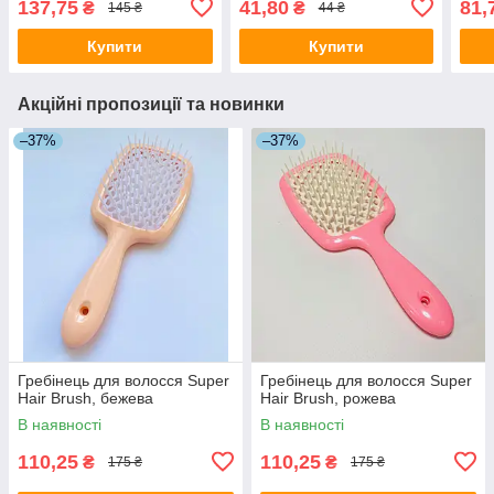
137,75
41,80
81,
₴
₴
145 ₴
44 ₴
Купити
Купити
Акційні пропозиції та новинки
–37%
–37%
Гребінець для волосся Super
Гребінець для волосся Super
Hair Brush, бежева
Hair Brush, рожева
В наявності
В наявності
110,25
110,25
₴
₴
175 ₴
175 ₴