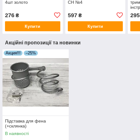
4шт золото
CH №4
трим
інст
підв
276
597
295
₴
₴
(буз
Купити
Купити
Акційні пропозиції та новинки
Акция!!!
–25%
Підставка для фена
(+склянка)
В наявності