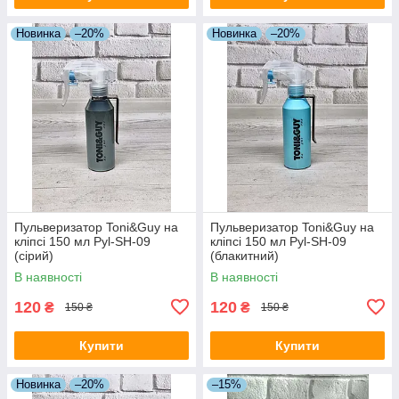
Новинка
–20%
Новинка
–20%
Пульверизатор Toni&Guy на
Пульверизатор Toni&Guy на
кліпсі 150 мл Pyl-SH-09
кліпсі 150 мл Pyl-SH-09
(сірий)
(блакитний)
В наявності
В наявності
120
120
₴
₴
150 ₴
150 ₴
Купити
Купити
Новинка
–20%
–15%