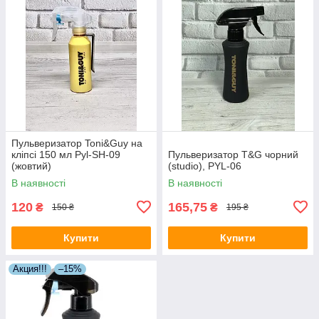
Пульверизатор Toni&Guy на
кліпсі 150 мл Pyl-SH-09
Пульверизатор T&G чорний
(жовтий)
(studio), PYL-06
В наявності
В наявності
120
165,75
₴
₴
150 ₴
195 ₴
Купити
Купити
Акция!!!
–15%