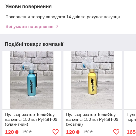
Умови повернення
Повернення товару впродовж 14 днів за рахунок покупця
Всі умови повернення
Подібні товари компанії
Пульверизатор Toni&Guy
Пульверизатор Toni&Guy
Пул
на кліпсі 150 мл Pyl-SH-09
на кліпсі 150 мл Pyl-SH-09
чорн
(блакитний)
(жовтий)
120
120
165
₴
₴
150 ₴
150 ₴