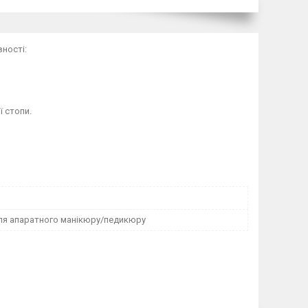
ності:
ї стопи.
ля апаратного манікюру/педикюру