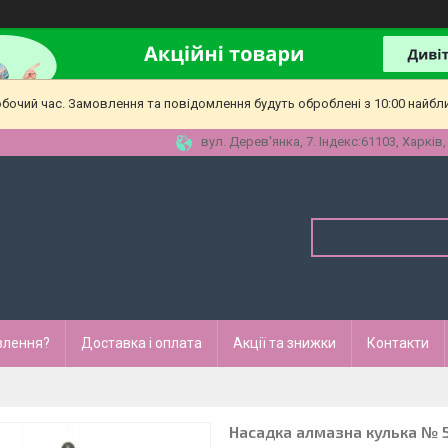
обочий час. Замовлення та повідомлення будуть оброблені з 10:00 найбл
вул. Дерев'янка, 7. Індекс:61103, Харків,
влення?
Доставка і оплата
Акції та знижки
Контакти
Насадка алмазна кулька № 