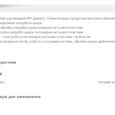
ий шаровидний №5 діаметр 1.8 мм Насадки представлені різної абразив
идалення загрубілої шкіри.
обробка загрубілі шкіри поверхні нігтьової пластини.
робка загрубілі шкіри та поверхні нігтьової пластини.
 тонкі роботи на поверхні нігтьової пластини і чи біля неї.
олірування нігтів, робота з штучними нігтями, обробка шкіри діабетично
еристики
І
ару
Насадки д
ація для замовлення