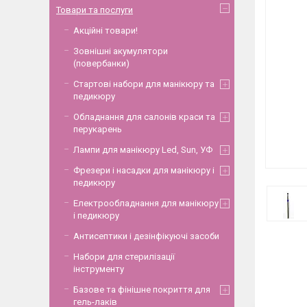
Товари та послуги
Акційні товари!
Зовнішні акумулятори
(повербанки)
Стартові набори для манікюру та
педикюру
Обладнання для салонів краси та
перукарень
Лампи для манікюру Led, Sun, УФ
Фрезери і насадки для манікюру і
педикюру
Електрообладнання для манікюру
і педикюру
Антисептики і дезінфікуючі засоби
Набори для стерилізації
інструменту
Базове та фінішне покриття для
гель-лаків