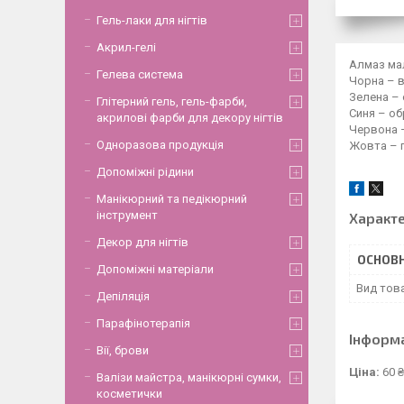
Гель-лаки для нігтів
Акрил-гелі
Алмаз мал
Гелева система
Чорна – в
Зелена – 
Глітерний гель, гель-фарби,
Синя – об
акрилові фарби для декору нігтів
Червона –
Одноразова продукція
Жовта – п
Допоміжні рідини
Манікюрний та педікюрний
інструмент
Характ
Декор для нігтів
ОСНОВН
Допоміжні матеріали
Вид тов
Депіляція
Парафінотерапія
Інформ
Вії, брови
Ціна:
60 ₴
Валізи майстра, манікюрні сумки,
косметички