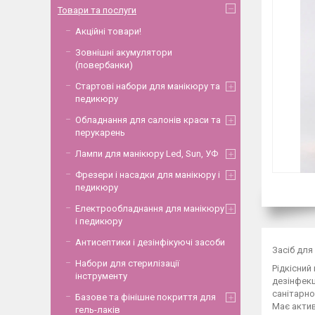
Товари та послуги
Акційні товари!
Зовнішні акумулятори
(повербанки)
Стартові набори для манікюру та
педикюру
Обладнання для салонів краси та
перукарень
Лампи для манікюру Led, Sun, УФ
Фрезери і насадки для манікюру і
педикюру
Електрообладнання для манікюру
і педикюру
Антисептики і дезінфікуючі засоби
Засіб для
Набори для стерилізації
Рідкісний
інструменту
дезінфекц
санітарно
Базове та фінішне покриття для
Має актив
гель-лаків