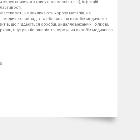
 вирус свинячого грипу поліомієліт та ін), інфекцій
властивості.
властивості, не викликають корозії металів, не
ні медичних приладів та обладнання виробів медичного
тів, що піддаються обробці. Видаляє механічні, білкові,
ерхонь, внутрішніх каналів та порожнин виробів медичного
б.