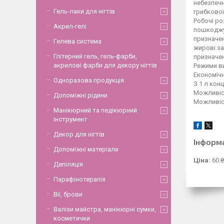
небезпечн
Гель-лаки для нігтів
грибкової
Робочі ро
Акрил-гелі
пошкоджую
призначен
Гелева система
жирові за
Глітерний гель, гель-фарби,
призначен
акрилові фарби для декору нігтів
Режими в
Економіч
Одноразова продукція
З 1 л кон
Можливіст
Допоміжні рідини
Можливіст
Манікюрний та педікюрний
інструмент
Декор для нігтів
Інформ
Допоміжні матеріали
Ціна:
60 ₴
Депіляція
Парафінотерапія
Вії, брови
Валізи майстра, манікюрні сумки,
косметички