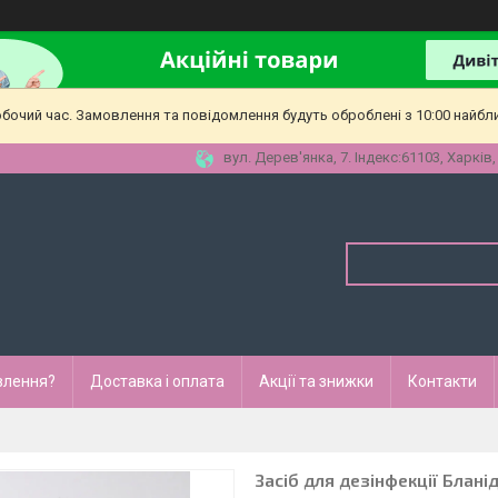
обочий час. Замовлення та повідомлення будуть оброблені з 10:00 найбл
вул. Дерев'янка, 7. Індекс:61103, Харків,
влення?
Доставка і оплата
Акції та знижки
Контакти
Засіб для дезінфекції Бланід