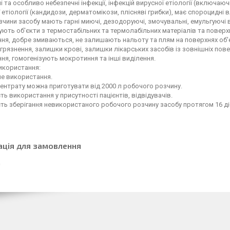
і та особливо небезпечні інфекції, інфекцій вирусної етіології (включаючи
 етіології (кандидози, дерматомікози, плісняві грибки), має спороцидні 
зчини засобу мають гарні миючі, дезодоруючі, змочувальні, емульгуючі 
ть об'єкти з термостабільних та термолабільних матеріалів та поверх
ня, добре змиваються, не залишають нальоту та плям на поверхнях об'єк
грязнення, залишки крові, залишки лікарських засобів із зовнішніх пов
ня, гомогенізують мокротиння та інші виділення.
икористання:
не використання.
центрату можна приготувати від 2000 л робочого розчину.
ь використання у присутності пацієнтів, відвідувачів.
ь зберігання невикористаного робочого розчину засобу протягом 16 ді
ація для замовлення