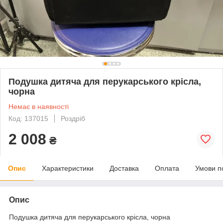
Подушка дитяча для перукарського крісла,
чорна
Немає в наявності
Код: 137015
Роздріб
2 008
₴
Опис
Характеристики
Доставка
Оплата
Умови п
Опис
Подушка дитяча для перукарського крісла, чорна