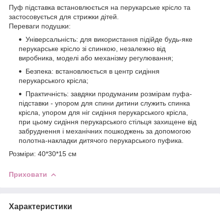
Пуф підставка встановлюється на перукарське крісло та
застосовується для стрижки дітей.
Переваги подушки:
Універсальність: для використання підійде будь-яке
перукарське крісло зі спинкою, незалежно від
виробника, моделі або механізму регулювання;
Безпека: встановлюється в центр сидіння
перукарського крісла;
Практичність: завдяки продуманим розмірам пуфа-
підставки - упором для спини дитини служить спинка
крісла, упором для ніг сидіння перукарського крісла,
при цьому сидіння перукарського стільця захищене від
забруднення і механічних пошкоджень за допомогою
полотна-накладки дитячого перукарського пуфика.
Розміри: 40*30*15 см
Приховати
Характеристики