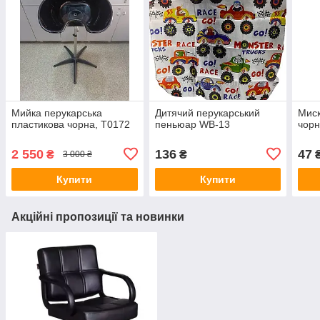
Мийка перукарська
Дитячий перукарський
Миск
пластикова чорна, T0172
пеньюар WB-13
чор
2 550
136
47
₴
₴
3 000 ₴
Купити
Купити
Акційні пропозиції та новинки