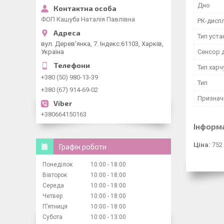
Дно
ФОП Кашуба Наталія Павлівна
РК-дисп
Тип уст
вул. Дерев'янка, 7. Індекс:61103, Харків,
Україна
Сенсор 
Тип хар
+380 (50) 980-13-39
Тип
+380 (67) 914-69-02
Признач
+380664150163
Інформ
Ціна:
752
Графік роботи
Понеділок
10:00
18:00
Вівторок
10:00
18:00
Середа
10:00
18:00
Четвер
10:00
18:00
Пʼятниця
10:00
18:00
Субота
10:00
13:00