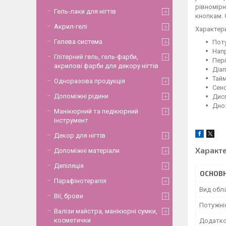
рівномірн
Гель-лаки для нігтів
кнопкам. 
Акрил-гелі
Характер
Гелева система
Поту
Напр
Глітерний гель, гель-фарби,
Пері
акрилові фарби для декору нігтів
Діап
Тайм
Одноразова продукція
Сенс
Допоміжні рідини
Дисп
Дно:
Манікюрний та педікюрний
інструмент
Декор для нігтів
Характ
Допоміжні матеріали
Депіляція
ОСНОВН
Парафінотерапія
Вид обл
Вії, брови
Потужніс
Валізи майстра, манікюрні сумки,
косметички
Додатков