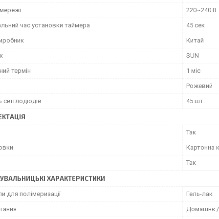
 мережі
220~240 В
льний час установки таймера
45 сек
виробник
Китай
к
SUN
ний термін
1 міс
Рожевий
ь світлодіодів
45 шт.
КТАЦІЯ
Так
ковки
Картонна 
Так
УВАЛЬНИЦЬКІ ХАРАКТЕРИСТИКИ
и для полімеризації
Гель-лак
тання
Домашнє /