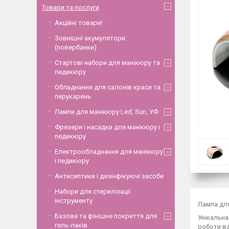
Товари та послуги
Акційні товари!
Зовнішні акумулятори
(повербанки)
Стартові набори для манікюру та
педикюру
Обладнання для салонів краси та
перукарень
Лампи для манікюру Led, Sun, УФ
Фрезери і насадки для манікюру і
педикюру
Електрообладнання для манікюру
і педикюру
Антисептики і дезінфікуючі засоби
Набори для стерилізації
інструменту
Лампа для
Базове та фінішне покриття для
Унікальна
гель-лаків
роботи вд