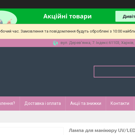
обочий час. Замовлення та повідомлення будуть оброблені з 10:00 найбл
вул. Дерев'янка, 7. Індекс:61103, Харків,
влення?
Доставка і оплата
Акції та знижки
Контакти
Лампа для манікюру UV/LED 