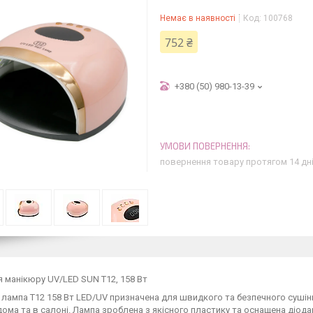
Немає в наявності
Код:
100768
752 ₴
+380 (50) 980-13-39
повернення товару протягом 14 дн
 манікюру UV/LED SUN T12, 158 Вт
 лампа T12 158 Вт LED/UV призначена для швидкого та безпечного сушіння
ома та в салоні. Лампа зроблена з якісного пластику та оснащена діодами