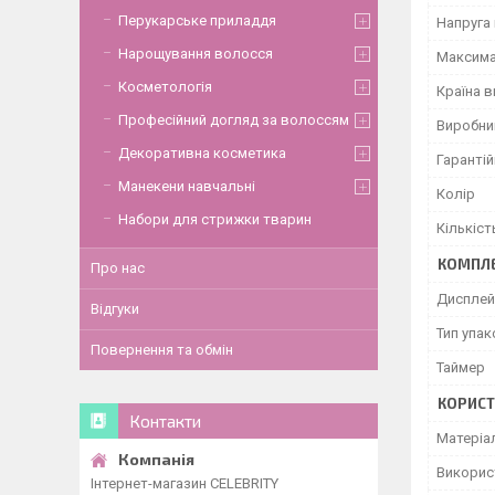
Перукарське приладдя
Напруга
Нарощування волосся
Максима
Косметологія
Країна 
Професійний догляд за волоссям
Виробни
Декоративна косметика
Гарантій
Манекени навчальні
Колір
Набори для стрижки тварин
Кількіст
КОМПЛЕ
Про нас
Дисплей
Відгуки
Тип упа
Повернення та обмін
Таймер
КОРИСТ
Контакти
Матеріал
Викорис
Інтернет-магазин CELEBRITY