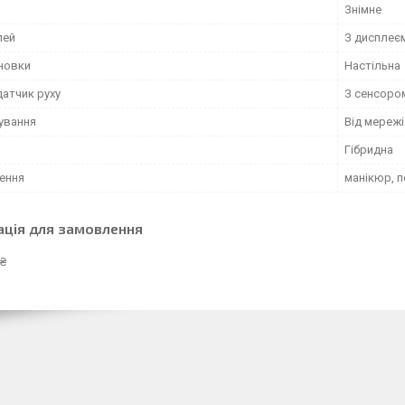
Знімне
лей
З дисплеє
ановки
Настільна
датчик руху
З сенсоро
чування
Від мережі
Гібридна
ення
манікюр, 
ація для замовлення
 ₴