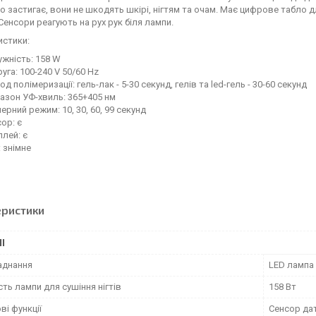
о застигає, вони не шкодять шкірі, нігтям та очам. Має цифрове табло 
Сенсори реагують на рух рук біля лампи.
истики:
жність: 158 W
уга: 100-240 V 50/60 Hz
од полімеризації: гель-лак - 5-30 секунд, гелів та led-гель - 30-60 секунд
азон УФ-хвиль: 365+405 нм
ерний режим: 10, 30, 60, 99 секунд
ор: є
лей: є
 знімне
еристики
І
аднання
LED лампа
ть лампи для сушіння нігтів
158 Вт
і функції
Сенсор дат