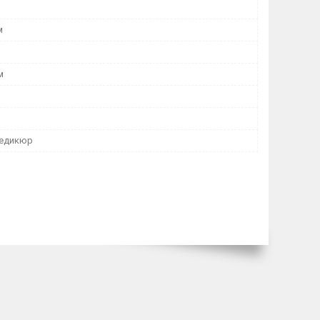
м
м
педикюр