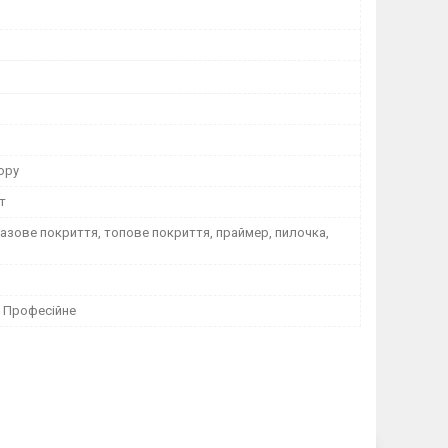
юру
т
базове покриття, топове покриття, праймер, пилочка,
 Професійне