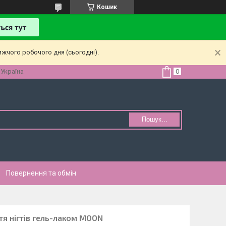
Кошик
ижчого робочого дня (сьогодні).
 Україна
Пошук...
Повернення та обмін
тя нігтів гель-лаком MOON