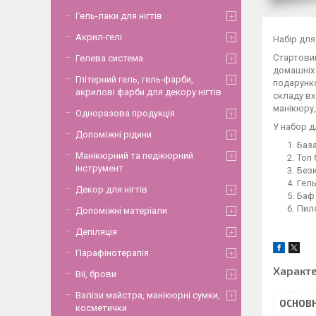
Гель-лаки для нігтів
Акрил-гелі
Набір для
Стартовий
Гелева система
домашніх 
Глітерний гель, гель-фарби,
подарунко
акрилові фарби для декору нігтів
складу вх
манікюру,
Одноразова продукція
У набор д
Допоміжні рідини
База
Манікюрний та педікюрний
Топ 
інструмент
Безк
Гель
Декор для нігтів
Баф 
Пило
Допоміжні матеріали
Депіляція
Парафінотерапія
Характ
Вії, брови
Валізи майстра, манікюрні сумки,
ОСНОВН
косметички