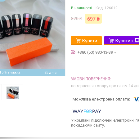
В наявності
Код:
126019
697 ₴
820 ₴
Купити
Купити з
+380 (50) 980-13-39
15%
25 днів
повернення товару протягом 14 дн
У компанії підключені електронні п
покидаючи сайту.