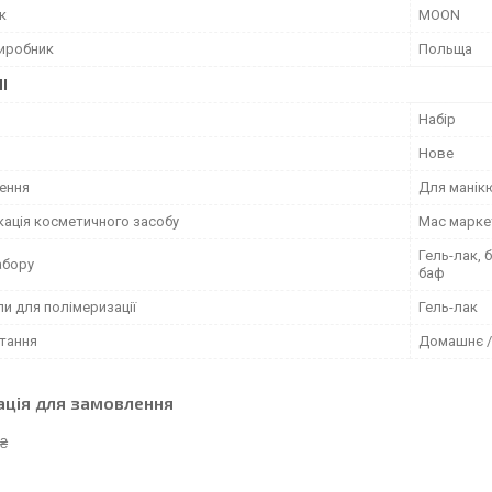
к
MOON
виробник
Польща
І
Набір
Нове
ення
Для манік
кація косметичного засобу
Мас марке
Гель-лак, 
абору
баф
и для полімеризації
Гель-лак
тання
Домашнє /
ація для замовлення
 ₴