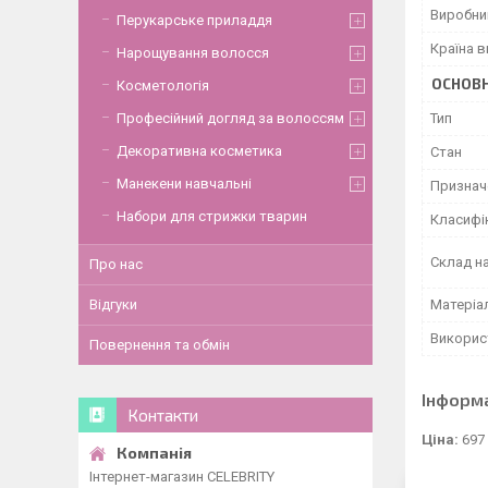
Виробни
Перукарське приладдя
Країна 
Нарощування волосся
ОСНОВН
Косметологія
Тип
Професійний догляд за волоссям
Декоративна косметика
Стан
Манекени навчальні
Признач
Набори для стрижки тварин
Класифі
Склад н
Про нас
Матеріал
Відгуки
Викорис
Повернення та обмін
Інформ
Контакти
Ціна:
697
Інтернет-магазин CELEBRITY