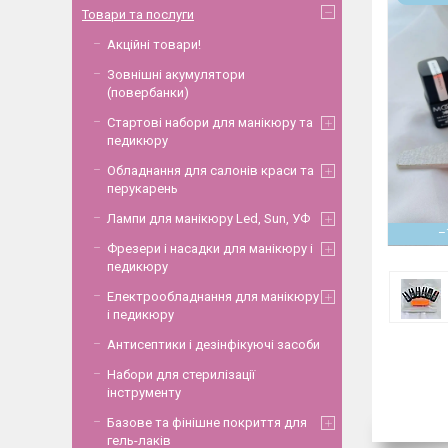
Товари та послуги
Акційні товари!
Зовнішні акумулятори
(повербанки)
Стартові набори для манікюру та
педикюру
Обладнання для салонів краси та
перукарень
Лампи для манікюру Led, Sun, УФ
–
Фрезери і насадки для манікюру і
педикюру
Електрообладнання для манікюру
і педикюру
Антисептики і дезінфікуючі засоби
Набори для стерилізації
інструменту
Базове та фінішне покриття для
гель-лаків