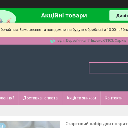
обочий час. Замовлення та повідомлення будуть оброблені з 10:00 найбл
вул. Дерев'янка, 7. Індекс:61103, Харків,
влення?
Доставка і оплата
Акції та знижки
Контакти
Стартовий набір для покрит
ка