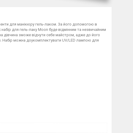
менти для манікюру гель-лаком. За його допомогою в
набір для гель-лаку Moon буде відмінним та незвичайним
а дівчина зможе відчути себе майстром, адже до його
ури. Набір можна доукомплектувати UV/LED лампою для