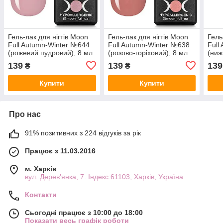
Гель-лак для нігтів Moon
Гель-лак для нігтів Moon
Гель
Full Autumn-Winter №644
Full Autumn-Winter №638
Full
(рожевий пудровий), 8 мл
(розово-горіховий), 8 мл
(ниж
139
139
139
₴
₴
Купити
Купити
Про нас
91% позитивних з 224 відгуків за рік
Працює з 11.03.2016
м. Харків
вул. Дерев'янка, 7. Індекс:61103, Харків, Україна
Контакти
Сьогодні працює з 10:00 до 18:00
Показати весь графік роботи