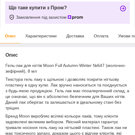
Що таке купити з Пром?
Замовлення під захистом
Опис
Характеристики
Доставка
Оплата
Умови п
Опис
Гель-лак для нігтів Moon Full Autumn-Winter №647 (молочно-
зефірний), 8 мл
Текстура гель лаку є щільною і дозволяє покрити нігтьову
пластину в одну кулю. Лак зручно наноситься та поєднується
з будь-якою продукцією. Гель лак має гіпоалергенний склад, а
це означає, що він є абсолютно безпечним для Ваших нігтів.
Даний лак оберігає та залишається в ідеальному стані без
тріщин.
Бренд Moon виробляє всілякі кольори лаків, тому клієнти
задоволені великим вибором. Якісний матеріал гарантує
тривале носіння гель лаку на нігтьовій пластині. Також лак не
має токсичного запаху, доказом цього є відгуки клієнтів, які