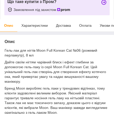
Що таке купити з Пром?
Замовлення під захистом
Опис
Характеристики
Доставка
Оплата
Умови п
Опис
Гель-лак для нігтів Moon Full Korean Cat №06 (рожевий
перламутр), 8 мл
Дайте своїм нігтям чарівний блиск і ефект глибини за
допомогою гель-лаку із серії Moon Full Korean Cat. Цей
унікальний гель-лак створінь для створення ефекту котячого
ока, який привертає увагу та надає вишуканості вашому
манікюру.
Бренд Moon виробляє гель лаки у трендових відтінках, тому
клієнти задоволені великим вибором. Якісний матеріал
гарантує тривале носіння гель лаку на нігтьовій пластині.
Також лак не має токсичного запаху, доказом цього є відгуки
клієнтів, які вибрали Moon. Ваш манікюр завжди виглядатиме
оригінально з гель лаком Moon.