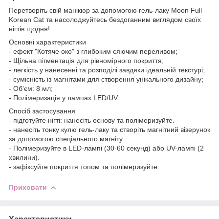
Перетворіть свій манікюр за допомогою гель-лаку Moon Full
Korean Cat та насолоджуйтесь бездоганним виглядом своїх
нігтів щодня!
Основні характеристики
- ефект "Котяче око" з глибоким сяючим переливом;
- Щільна пігментація для рівномірного покриття;
- легкість у нанесенні та розподілі завдяки ідеальній текстурі;
- сумісність із магнітами для створення унікального дизайну;
- Об'єм: 8 мл;
- Полімеризація у лампах LED/UV.
Спосіб застосування
- підготуйте нігті: нанесіть основу та полімеризуйте.
- нанесіть тонку кулю гель-лаку та створіть магнітний візерунок
за допомогою спеціального магніту.
- Полімеризуйте в LED-лампі (30-60 секунд) або UV-лампі (2
хвилини).
- зафіксуйте покриття топом та полімеризуйте.
Приховати