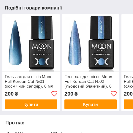
Подібні товари компанії
Гель-лак для нігтів Moon
Гель-лак для нігтів Moon
Гель
Full Korean Cat №01
Full Korean Cat №02
Full
(космічний сапфір), 8 мл
(льодовий блакитний), 8
(сяю
мл
200
200
200
₴
₴
Купити
Купити
Про нас