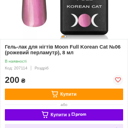
Гель-лак для нігтів Moon Full Korean Cat №06
(рожевий перламутр), 8 мл
В наявності
Код: 207114
Роздріб
200
₴
Купити
або
Купити з