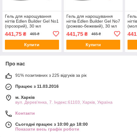
Гель для нарощування
Гель для нарощування
Гель
нігтів Edlen Builder Gel No1
нігтів Edlen Builder Gel No7
нігт
(прозорий), 30 мл
(рожево-бежевий), 30 мл
(мол
441,75
441,75
441
₴
₴
465 ₴
465 ₴
Купити
Купити
Про нас
91% позитивних з 225 відгуків за рік
Працює з 11.03.2016
м. Харків
вул. Дерев'янка, 7. Індекс:61103, Харків, Україна
Контакти
Сьогодні працює з 10:00 до 18:00
Показати весь графік роботи