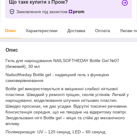
Що таке купити з Пром?
Замовлення під захистом
Опис
Характеристики
Доставка
Оплата
Умови п
Опис
Гель для нарощування NAILSOFTHEDAY Bottle Gel №07
(бежевий), 30 мл
Nailsoftheday Bottle gel - надміцний гель з функцією
самовирівнювання.
Bottle gel використовується в зміцненні слабкої нігтьової
пластини. Швидкий у ремонті тріщин, сколів углінків. Легкий у
нарощуванні, моделювання штучних нігтьових пластин.
Швидко просихає, не дає усадки. Відсутні токсичні речовини.
Консистенція середня, що не твердне на відкритому повітрі.
Змодельовані нігті Bottle gel – міцні та стійкі до механічного
впливу.
Полімеризація: UV – 120 секунд, LED – 60 секунд.